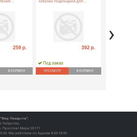
ЕНИЯ ...
КЛЕЕНКА ПОДКЛАДНАЯ ДЛЯ ...
БАНКИ ВАКУУМНЫ
D=50+33+22+11ММ .
›
259 р.
392 р.
Под заказ
Под заказ
В КОРЗИНУ
ПРОСМОТР
В КОРЗИНУ
ПРОСМОТР
"Мир Лекарств"
,
 Татарстан,
ул. Проспект Мира 53-171
55-50
.
Мы работаем
по будням 8.00-18.00