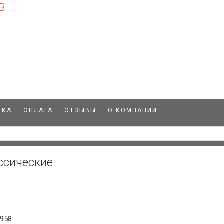
В
ВКА
ОПЛАТА
ОТЗЫВЫ
О КОМПАНИИ
ссические
6958