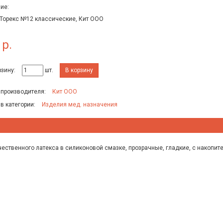
ие:
Торекс №12 классические, Кит ООО
 р.
рзину:
шт.
В корзину
 производителя:
Кит ООО
 в категории:
Изделия мед. назначения
чественного латекса в силиконовой смазке, прозрачные, гладкие, с накопи