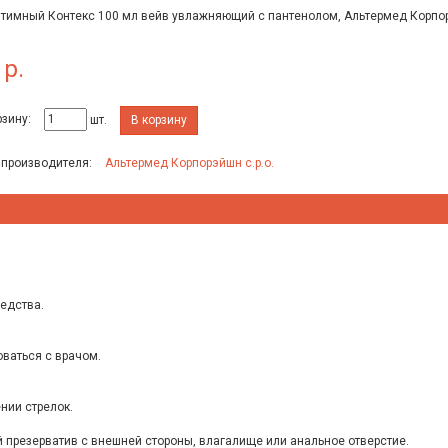
нтимный Контекс 100 мл вейв увлажняющий с пантенолом, Альтермед Корпор
 р.
рзину:
шт.
В корзину
 производителя:
Альтермед Корпорэйшн с.р.о.
едства.
оваться с врачом.
нии стрелок.
й презерватив с внешней стороны, влагалище или анальное отверстие.