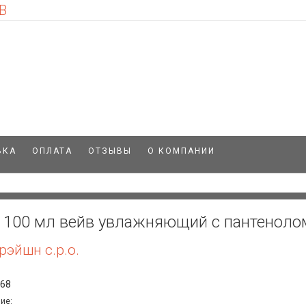
В
ВКА
ОПЛАТА
ОТЗЫВЫ
О КОМПАНИИ
с 100 мл вейв увлажняющий с пантеноло
эйшн с.р.о.
968
ие: