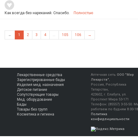
Как всегда без нареканий. Спасибо.
Полностью
←
1
2
3
4
...
105
106
→
Лекарственные средства
Аптечная сеть
ООО "Мир
Зарегистрированные бады
Лекарств"
,
Изделия мед. назначения
Россия, Республика
Детское питание
Татарстан,
Сопутствующие товары
423602, г. Елабуга, ул.
Мед. оборудование
Проспект Мира 53-171
Бады
Телефон:
(85557) 3-55-50
.
М
Товары без групп
работаем
по будням 8.00-18
Косметика и гигиена
Политика
конфиденциальности
Консультация фармацевта