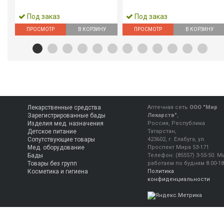
Под заказ
Под заказ
ПРОСМОТР
В КОРЗИНУ
ПРОСМОТР
В КОРЗИНУ
Лекарственные средства
Аптечная сеть
ООО "Мир
Зарегистрированные бады
Лекарств"
,
Изделия мед. назначения
Россия, Республика
Детское питание
Татарстан,
Сопутствующие товары
423602, г. Елабуга, ул.
Мед. оборудование
Проспект Мира 53-171
Бады
Телефон:
(85557) 3-55-50
.
М
Товары без групп
работаем
по будням 8.00-18
Косметика и гигиена
Политика
конфиденциальности