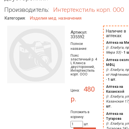
Производитель:
Интертекстиль корп. ООО
Категория:
Изделия мед. назначения
Наличие в
Артикул:
аптеках:
335592
Аптека на Ми
Полное
(г. Елабуга, пр
название:
Мира 53)
-
1 ш
Пояс
эластичный р. 4
Аптека окол
L Клинса
МФЦ
двусторонний,
(г. Елабуга, пр
Интертекстиль
корп. ООО
кт Нефтянико
-
1 шт.
Аптека на
480
Цена:
Казанской
(г. Елабуга, ул
р.
Казанская 17
шт.
Положить в
Аптека на
корзину:
Тугарова
(г. Елабуга, ул
шт.
Тугарова 24)