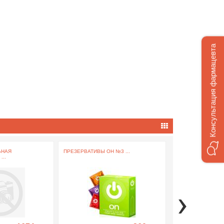
Консультация фармацевта
ЬНАЯ
ПРЕЗЕРВАТИВЫ ОН №3 ...
БИНТ ЭЛАСТИЧНЫЙ
..
›