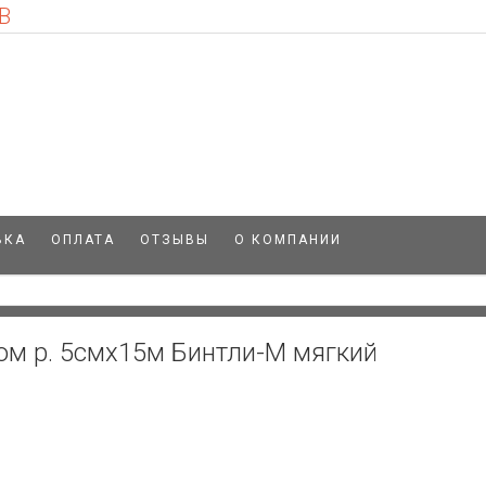
В
ВКА
ОПЛАТА
ОТЗЫВЫ
О КОМПАНИИ
ном р. 5смх15м Бинтли-М мягкий