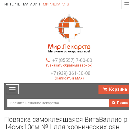
ИНТЕРНЕТ МАГАЗИН
МИР ЛЕКАРСТВ
T
n
+7 (85557) 7-00-00
(Заказать обратный звонок)
+7 (939) 361-30-08
(Написать в MAX)
Корзина
Toggle
navigation
Поиск
Повязка самоклеящаяся ВитаВаллис р.
14смх10см №1 для хронических ран