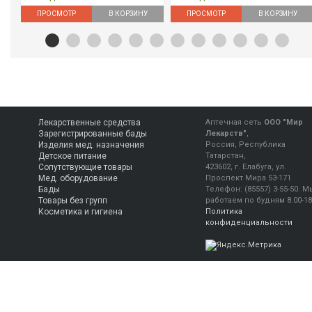
ПРОСМОТР
В КОРЗИНУ
ПРОСМОТР
В КОРЗИНУ
Лекарственные средства
Аптечная сеть
ООО "Мир
Зарегистрированные бады
Лекарств"
,
Изделия мед. назначения
Россия, Республика
Детское питание
Татарстан,
Сопутствующие товары
423602, г. Елабуга, ул.
Мед. оборудование
Проспект Мира 53-171
Бады
Телефон:
(85557) 3-55-50
.
М
Товары без групп
работаем
по будням 8.00-18
Косметика и гигиена
Политика
конфиденциальности