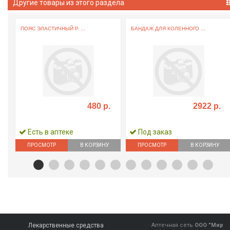
Другие товары из этого раздела
.
ПОЯС ЭЛАСТИЧНЫЙ Р. ...
БАНДАЖ ДЛЯ КОЛЕННОГО ...
480 р.
2922 р.
Есть в аптеке
Под заказ
ПРОСМОТР
В КОРЗИНУ
ПРОСМОТР
В КОРЗИНУ
Лекарственные средства
Аптечная сеть
ООО "Мир