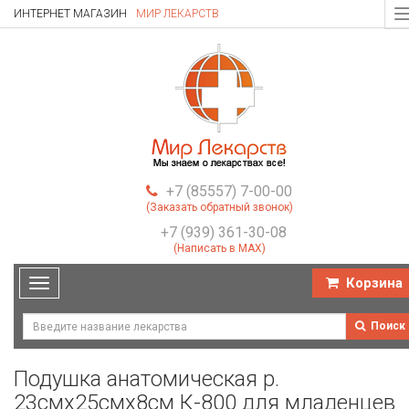
ИНТЕРНЕТ МАГАЗИН
МИР ЛЕКАРСТВ
T
n
+7 (85557) 7-00-00
(Заказать обратный звонок)
+7 (939) 361-30-08
(Написать в MAX)
Корзина
Toggle
navigation
Поиск
Подушка анатомическая р.
23смх25смх8см К-800 для младенцев