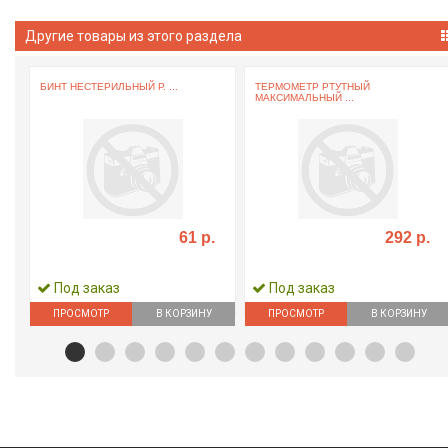
Другие товары из этого раздела
Й
БИНТ НЕСТЕРИЛЬНЫЙ Р. ...
ТЕРМОМЕТР РТУТНЫЙ
МАКСИМАЛЬНЫЙ ...
61 р.
292 р.
Под заказ
Под заказ
ПРОСМОТР
В КОРЗИНУ
ПРОСМОТР
В КОРЗИНУ