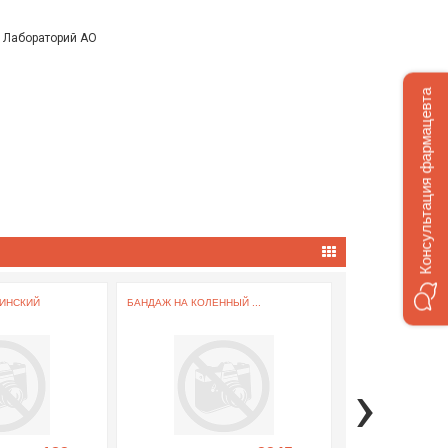
й Лабораторий АО
Консультация фармацевта
ИНСКИЙ
БАНДАЖ НА КОЛЕННЫЙ ...
БАНДАЖ КОМПРЕ
ПОСЛЕОПЕРАЦИОНН
›