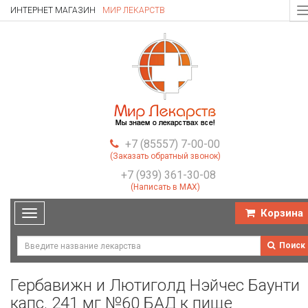
ИНТЕРНЕТ МАГАЗИН
МИР ЛЕКАРСТВ
T
n
+7 (85557) 7-00-00
(Заказать обратный звонок)
+7 (939) 361-30-08
(Написать в MAX)
Корзина
Toggle
navigation
Поиск
Гербавижн и Лютиголд Нэйчес Баунти
капс. 241 мг №60 БАД к пище