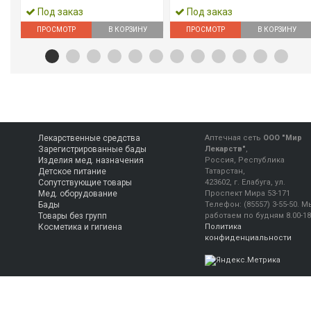
Под заказ
Под заказ
ПРОСМОТР
В КОРЗИНУ
ПРОСМОТР
В КОРЗИНУ
Лекарственные средства
Аптечная сеть
ООО "Мир
Зарегистрированные бады
Лекарств"
,
Изделия мед. назначения
Россия, Республика
Детское питание
Татарстан,
Сопутствующие товары
423602, г. Елабуга, ул.
Мед. оборудование
Проспект Мира 53-171
Бады
Телефон:
(85557) 3-55-50
.
М
Товары без групп
работаем
по будням 8.00-18
Косметика и гигиена
Политика
конфиденциальности