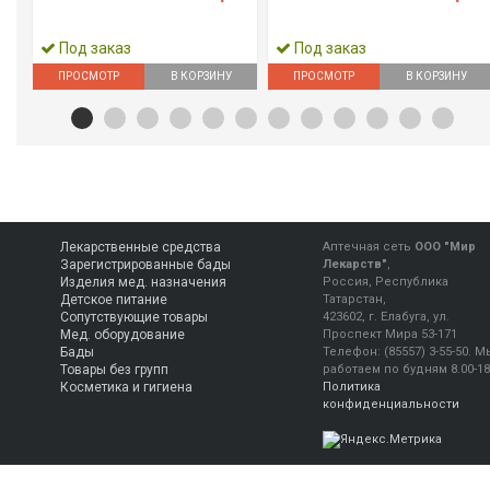
Под заказ
Под заказ
ПРОСМОТР
В КОРЗИНУ
ПРОСМОТР
В КОРЗИНУ
Лекарственные средства
Аптечная сеть
ООО "Мир
Зарегистрированные бады
Лекарств"
,
Изделия мед. назначения
Россия, Республика
Детское питание
Татарстан,
Сопутствующие товары
423602, г. Елабуга, ул.
Мед. оборудование
Проспект Мира 53-171
Бады
Телефон:
(85557) 3-55-50
.
М
Товары без групп
работаем
по будням 8.00-18
Косметика и гигиена
Политика
конфиденциальности