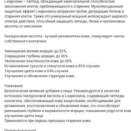
L-карнозин – пептид, обладающий замечательной способностью
омоложения клеток, приближающихся к старению. Мультимодальный
защитный эффект L-карнозина направлен против деградации белков и
старения клеток. Также это уникальный мощный антиоксидант широкого
спектра действия, способный защищать липиды, белки и нуклеиновые
кислоты от окисления.
Гиалуроновая кислота - лучший увлажнитель кожи, стимулирует синтез
собственного коллагена.
Уменьшение мелких морщин до 52%.
Сокращение глубины морщин до 36%.
Увеличение эластичности кожи до 30%.
Исчезновение сухости и стянутости кожи в 85% случаях.
Улучшение цвета кожи в 64% случаях.
Улучшение и обновление структуры кожи.
Показания:
Биологически активная добавка к пище. Рекомендуется в качестве
источника гиалуроновой кислоты и L-карнозина, содержащей пептиды
коллагена, обеспечивающей кожу веществами, необходимыми для
увлажнения, восстановления и обновления кожи, что способствует
уменьшению глубины и выраженности морщин, повышению упругости кож
улучшению цвета лица.
Применяется при первых признаках старения кожи.
Противопоказания: