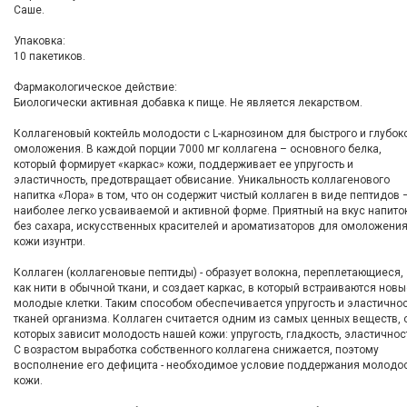
Саше.
Упаковка:
10 пакетиков.
Фармакологическое действие:
Биологически активная добавка к пище. Не является лекарством.
Коллагеновый коктейль молодости с L-карнозином для быстрого и глубок
омоложения. В каждой порции 7000 мг коллагена – основного белка,
который формирует «каркас» кожи, поддерживает ее упругость и
эластичность, предотвращает обвисание. Уникальность коллагенового
напитка «Лора» в том, что он содержит чистый коллаген в виде пептидов 
наиболее легко усваиваемой и активной форме. Приятный на вкус напито
без сахара, искусственных красителей и ароматизаторов для омоложени
кожи изунтри.
Коллаген (коллагеновые пептиды) - образует волокна, переплетающиеся,
как нити в обычной ткани, и создает каркас, в который встраиваются новы
молодые клетки. Таким способом обеспечивается упругость и эластично
тканей организма. Коллаген считается одним из самых ценных веществ, 
которых зависит молодость нашей кожи: упругость, гладкость, эластичнос
С возрастом выработка собственного коллагена снижается, поэтому
восполнение его дефицита - необходимое условие поддержания молодо
кожи.