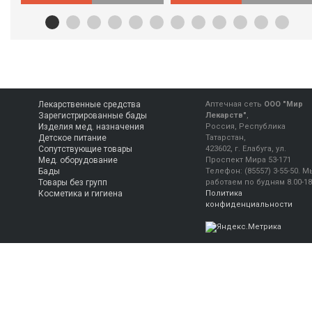
Лекарственные средства
Аптечная сеть
ООО "Мир
Зарегистрированные бады
Лекарств"
,
Изделия мед. назначения
Россия, Республика
Детское питание
Татарстан,
Сопутствующие товары
423602, г. Елабуга, ул.
Мед. оборудование
Проспект Мира 53-171
Бады
Телефон:
(85557) 3-55-50
.
М
Товары без групп
работаем
по будням 8.00-18
Косметика и гигиена
Политика
конфиденциальности