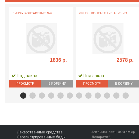
РУ
ЛИНЗЫ КОНТАКТНЫЕ №6 ...
ЛИНЗЫ КОНТАКТНЫЕ АКУВЬЮ ...
1836 р.
2578 р.
Под заказ
Под заказ
ПРОСМОТР
В КОРЗИНУ
ПРОСМОТР
В КОРЗИНУ
Лекарственные средства
Аптечная сеть
ООО "Мир
Зарегистрированные бады
Лекарств"
,