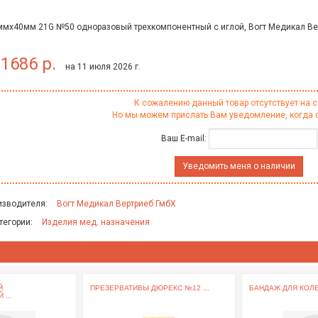
8ммх40мм 21G №50 одноразовый трехкомпонентный с иглой, Вогт Медикал Ве
1686 р.
на 11 июля 2026 г.
К сожалению данный товар отсутствует на с
Но мы можем прислать Вам уведомление, когда 
Ваш E-mail:
Уведомить меня о наличии
изводителя:
Вогт Медикал Вертриеб ГмбХ
тегории:
Изделия мед. назначения
Й
ПРЕЗЕРВАТИВЫ ДЮРЕКС №12 ...
БАНДАЖ ДЛЯ КОЛЕН
...