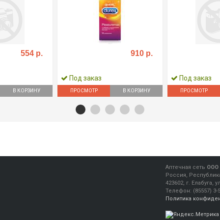
554 р.
910 р.
Под заказ
Под заказ
В КОРЗИНУ
ПРОСМОТР
В КОРЗИНУ
ПРОСМОТР
Аптечная сеть
ООО 
Россия, Республика
423602, г. Елабуга, 
Телефон:
(85557) 3-
Политика конфиде