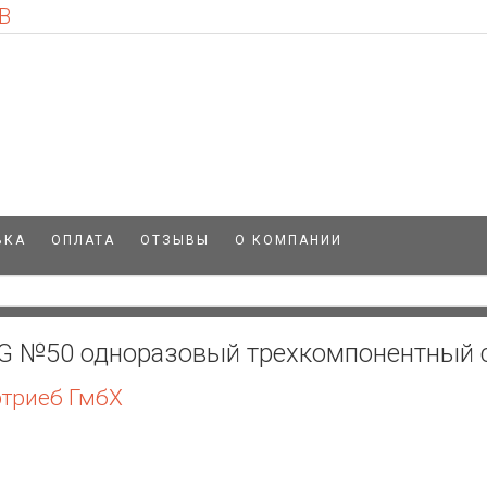
В
ВКА
ОПЛАТА
ОТЗЫВЫ
О КОМПАНИИ
1G №50 одноразовый трехкомпонентный 
ртриеб ГмбХ