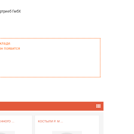
ртриеб ГмбХ
кладе.
он появится
НОГО ...
КОСТЫЛИ Р. M ...
ПЕРЧАТКИ СМОТР
НИТРИЛОВЫЕ ...