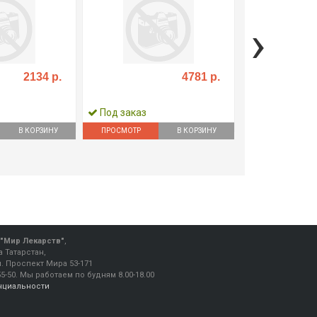
›
2134 р.
4781 р.
Под заказ
Под заказ
В КОРЗИНУ
ПРОСМОТР
В КОРЗИНУ
ПРОСМОТР
"Мир Лекарств"
,
 Татарстан,
ул. Проспект Мира 53-171
55-50
.
Мы работаем
по будням 8.00-18.00
нциальности