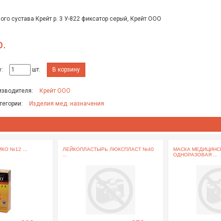
ого сустава Крейт р. 3 У-822 фиксатор серый, Крейт ООО
р.
:
шт.
В корзину
изводителя:
Крейт ООО
тегории:
Изделия мед. назначения
КО №12 ...
ЛЕЙКОПЛАСТЫРЬ ЛЮКСПЛАСТ №40
МАСКА МЕДИЦИНС
...
ОДНОРАЗОВАЯ ...