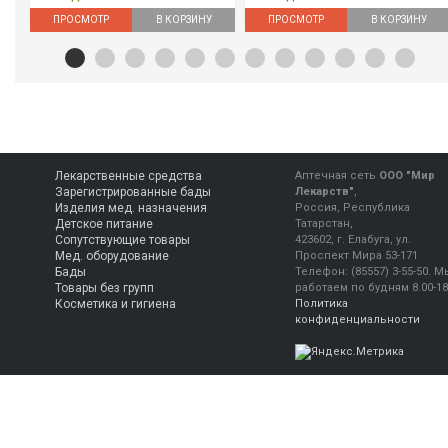
ПРОСМОТР
В КОРЗИНУ
ПРОСМОТР
В КОРЗИНУ
Лекарственные средства
Аптечная сеть
ООО "Мир
Зарегистрированные бады
Лекарств"
,
Изделия мед. назначения
Россия, Республика
Детское питание
Татарстан,
Сопутствующие товары
423602, г. Елабуга, ул.
Мед. оборудование
Проспект Мира 53-171
Бады
Телефон:
(85557) 3-55-50
.
М
Товары без групп
работаем
по будням 8.00-18
Косметика и гигиена
Политика
конфиденциальности