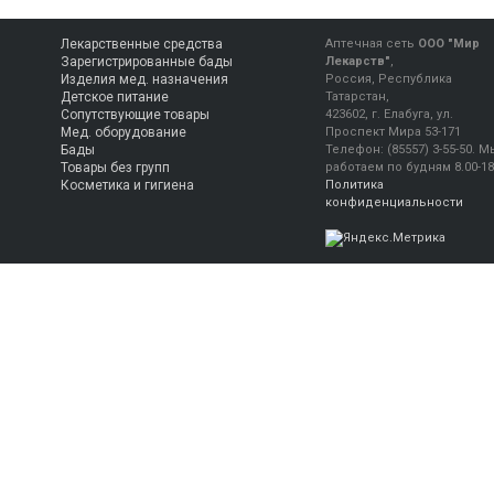
Лекарственные средства
Аптечная сеть
ООО "Мир
Зарегистрированные бады
Лекарств"
,
Изделия мед. назначения
Россия, Республика
Детское питание
Татарстан,
Сопутствующие товары
423602, г. Елабуга, ул.
Мед. оборудование
Проспект Мира 53-171
Бады
Телефон:
(85557) 3-55-50
.
М
Товары без групп
работаем
по будням 8.00-18
Косметика и гигиена
Политика
конфиденциальности