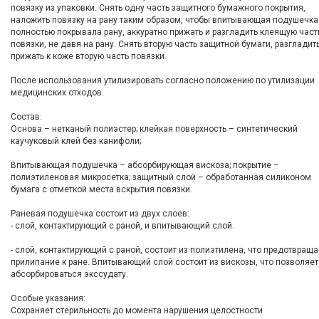
повязку из упаковки. Снять одну часть защитного бумажного покрытия,
наложить повязку на рану таким образом, чтобы впитывающая подушечка
полностью покрывала рану, аккуратно прижать и разгладить клеящую част
повязки, не давя на рану. Снять вторую часть защитной бумаги, разгладить
прижать к коже вторую часть повязки.
После использования утилизировать согласно положению по утилизации
медицинских отходов.
Состав:
Основа – нетканый полиэстер; клейкая поверхность – синтетический
каучуковый клей без канифоли;
Впитывающая подушечка – абсорбирующая вискоза; покрытие –
полиэтиленовая микросетка; защитный слой – обработанная силиконом
бумага с отметкой места вскрытия повязки.
Раневая подушечка состоит из двух слоев:
- cлой, контактирующий с раной, и впитывающий слой.
- слой, контактирующий с раной, состоит из полиэтилена, что предотвраща
прилипание к ране. Впитывающий слой состоит из вискозы, что позволяет
абсорбироваться экссудату.
Особые указания:
Сохраняет стерильность до момента нарушения целостности