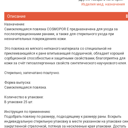
Изделия мед. назначения
Описание
Назначение:
Самоклеящаяся повязка COSMOPOR E предназначена для ухода за
послеоперационными ранами, а также для стерильного ухода при
незначительных повреждениях кожи.
Это повязка из мягкого нетканого материала со специальной не
приклеивающейся к ране впитывающей подушечкой, обладает хорошей
сорбционной способностью и защитными свойствами; благоприятна для
кожи за счёт гипоаллергенных свойств синтетического каучукового клея.
Стерильно, запечатано поштучно.
Форма выпуска:
Самоклеящаяся повязка.
Количество в упаковке:
В упаковке 25 шт.
Инструкция по применению:
Подобрать повязку по размеру, подходящему к размеру раны. Вскрыть
индивидуальную стерильную упаковку в месте указанном на упаковке си
закругленной стрелочкой, потянув за несклееные края упаковки. Достать