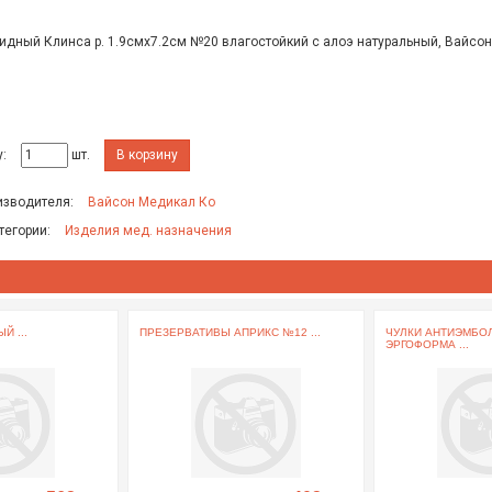
идный Клинса р. 1.9смх7.2см №20 влагостойкий с алоэ натуральный, Вайсо
:
шт.
В корзину
изводителя:
Вайсон Медикал Ко
тегории:
Изделия мед. назначения
Й ...
ПРЕЗЕРВАТИВЫ АПРИКС №12 ...
ЧУЛКИ АНТИЭМБО
ЭРГОФОРМА ...