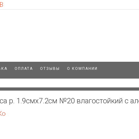
В
ВКА
ОПЛАТА
ОТЗЫВЫ
О КОМПАНИИ
а р. 1.9смх7.2см №20 влагостойкий с а
Ко