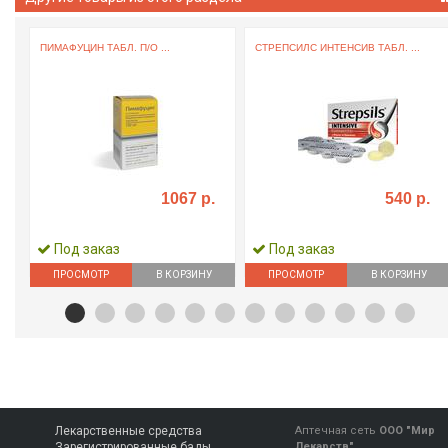
Р
ПИМАФУЦИН ТАБЛ. П/О ...
СТРЕПСИЛС ИНТЕНСИВ ТАБЛ. ...
1067 р.
540 р.
Под заказ
Под заказ
ПРОСМОТР
В КОРЗИНУ
ПРОСМОТР
В КОРЗИНУ
Лекарственные средства
Аптечная сеть
ООО "Мир
Зарегистрированные бады
Лекарств"
,