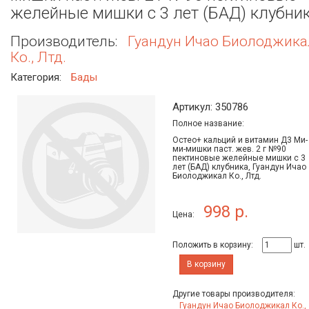
желейные мишки с 3 лет (БАД) клубни
Производитель:
Гуандун Ичао Биолоджика
Ко., Лтд.
Категория:
Бады
Артикул: 350786
Полное название:
Остео+ кальций и витамин Д3 Ми-
ми-мишки паст. жев. 2 г №90
пектиновые желейные мишки с 3
лет (БАД) клубника, Гуандун Ичао
Биолоджикал Ко., Лтд.
998 р.
Цена:
Положить в корзину:
шт.
В корзину
Другие товары производителя:
Гуандун Ичао Биолоджикал Ко.,