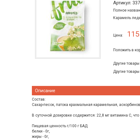
Артикул: 33
Полное назван
Карамель леде
115
Цена:
Положить в ко
Другие товары
Другие товары
Описание
Состав:
Сахар-песок, патока крахмальная карамельная, аскорбинов
В суточной дозировке содержится: 22,8 мг витамина С, что
Пищевая ценность г/100 г БАД:
белки - 0г,
жиры - 0г,