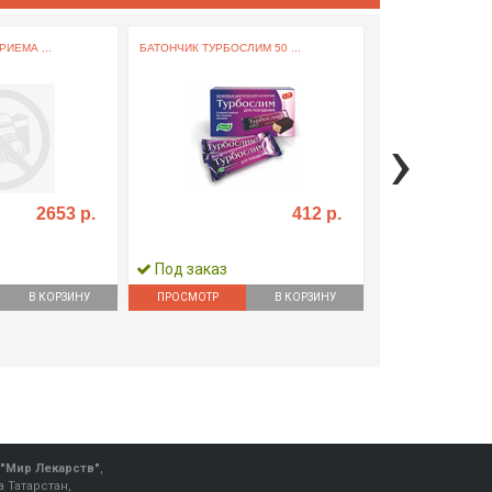
РИЕМА ...
БАТОНЧИК ТУРБОСЛИМ 50 ...
ФИТОЛАКС ТАБЛ. ЖЕ
›
2653 р.
412 р.
Под заказ
Есть в аптек
В КОРЗИНУ
ПРОСМОТР
В КОРЗИНУ
ПРОСМОТР
"Мир Лекарств"
,
 Татарстан,