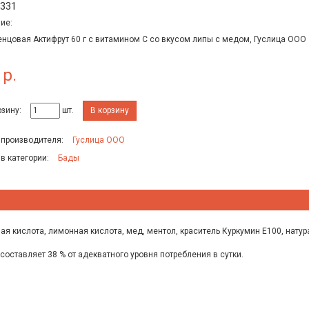
7331
ие:
нцовая Актифрут 60 г с витамином С со вкусом липы с медом, Гуслица ООО
 р.
рзину:
шт.
В корзину
 производителя:
Гуслица ООО
 в категории:
Бады
ая кислота, лимонная кислота, мед, ментол, краситель Куркумин Е100, нату
 составляет 38 % от адекватного уровня потребления в сутки.