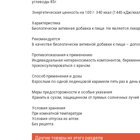
углеводы 85г.
Энергетическая ценность на 100 г: 340 ккал (1445 кДж/ккал
Характеристика
Биологически активная добавка к пище. Не является лека
Рекомендуется
В качестве биологически активной добавки к пище – допо
Противопоказания к применению
Индивидуальная непереносимость компонентов, беременно
проконсультироваться с врачом.
Способ применения и дозы
Взрослым по одной леденцовой карамели пять раз в день 
Меры предосторожности и особые указания
Хранить в сухом, защищенном от прямых солнечных лучей 
Условия хранения
При комнатной температуре
Условия отпуска из аптек
Без рецепта
Другие товары из этого раздела