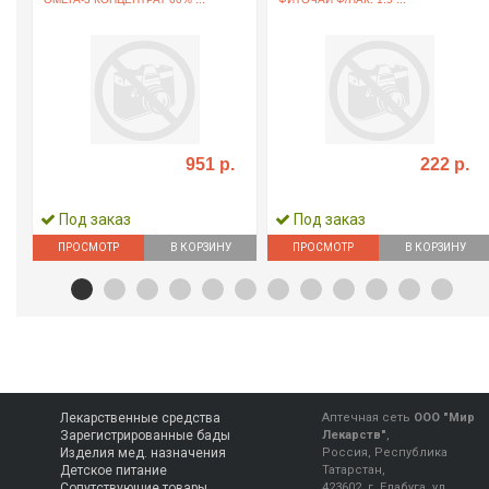
951 р.
222 р.
Под заказ
Под заказ
ПРОСМОТР
В КОРЗИНУ
ПРОСМОТР
В КОРЗИНУ
Лекарственные средства
Аптечная сеть
ООО "Мир
Зарегистрированные бады
Лекарств"
,
Изделия мед. назначения
Россия, Республика
Детское питание
Татарстан,
Сопутствующие товары
423602, г. Елабуга, ул.