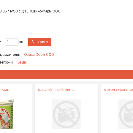
 0.35 г №60 с Q10, Ювикс-Фарм ООО
:
шт.
В корзину
изводителя:
Ювикс-Фарм ООО
тегории:
Бады
БЛ. ...
ДЕТСКИЙ РЫБИЙ ЖИР ...
ФИТОЛ-16 КАПС. 450