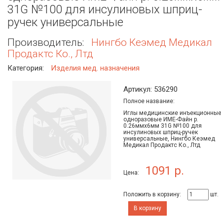
31G №100 для инсулиновых шприц-
ручек универсальные
Производитель:
Нингбо Кеэмед Медикал
Продактс Ко., Лтд
Категория:
Изделия мед. назначения
Артикул: 536290
Полное название:
Иглы медицинские инъекционны
одноразовые ИМЕ-Файн р.
0.26ммх6мм 31G №100 для
инсулиновых шприц-ручек
универсальные, Нингбо Кеэмед
Медикал Продактс Ко., Лтд
1091 р.
Цена:
Положить в корзину:
шт.
В корзину