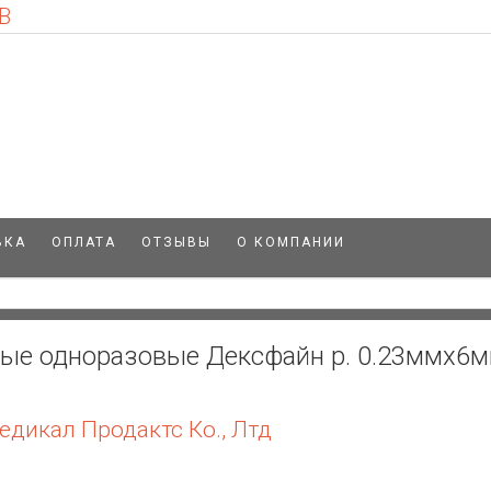
В
ВКА
ОПЛАТА
ОТЗЫВЫ
О КОМПАНИИ
ые одноразовые Дексфайн р. 0.23ммх6
дикал Продактс Ко., Лтд