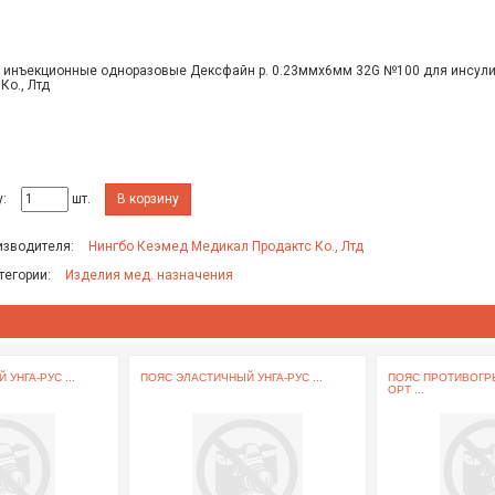
 инъекционные одноразовые Дексфайн р. 0.23ммх6мм 32G №100 для инсули
Ко., Лтд
:
шт.
В корзину
изводителя:
Нингбо Кеэмед Медикал Продактс Ко., Лтд
тегории:
Изделия мед. назначения
УНГА-РУС ...
ПОЯС ЭЛАСТИЧНЫЙ УНГА-РУС ...
ПОЯС ПРОТИВОГР
ОРТ ...