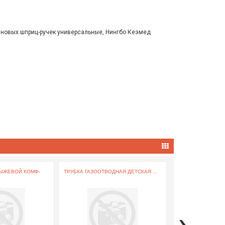
новых шприц-ручек универсальные, Нингбо Кеэмед
ЫЖЕВОЙ КОМФ-
ТРУБКА ГАЗООТВОДНАЯ ДЕТСКАЯ ...
БИНТ ЭЛАСТИЧНЫЙ 
›