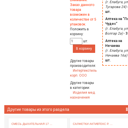
Внимание:
(г. Елабуга, ул
Заказ данного
Тугарова 24)
товара
шт.
возможен в
Аптека на "П
количестве от 5
Чудес"
упаковок.
(г. Елабуга, ул
Положить в
Болгар 2а)
-
3
корзину:
Аптека на
шт.
Нечаева
В корзину
(г. Елабуга, ул
Нечаева 16а)
шт.
Другие товары
производителя:
Интертекстиль
корп. ООО
Другие товары
в категории:
Изделия мед.
назначения
Другие товары из этого раздела
.
СМЕСЬ ДЫХАТЕЛЬНАЯ 17 ...
САЛФЕТКИ АКТИВТЕКС Р. ...