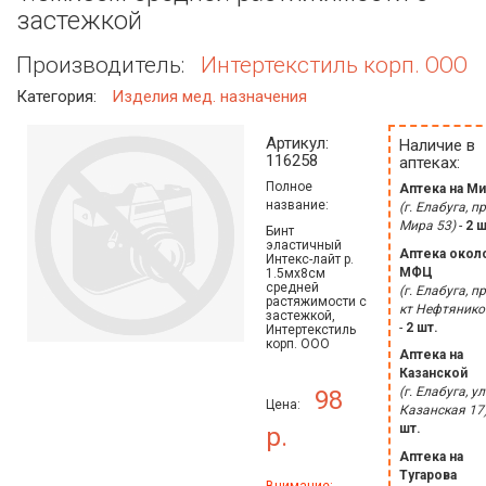
застежкой
Производитель:
Интертекстиль корп. ООО
Категория:
Изделия мед. назначения
Артикул:
Наличие в
116258
аптеках:
Полное
Аптека на Ми
название:
(г. Елабуга, пр
Мира 53)
-
2 ш
Бинт
эластичный
Аптека окол
Интекс-лайт р.
МФЦ
1.5мх8см
средней
(г. Елабуга, пр
растяжимости с
кт Нефтянико
застежкой,
-
2 шт.
Интертекстиль
корп. ООО
Аптека на
Казанской
(г. Елабуга, ул
98
Цена:
Казанская 17
шт.
р.
Аптека на
Тугарова