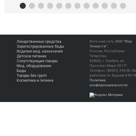
Лекарственные средства
Аптечная сеть
ООО "Мир
Зарегистрированные бады
Лекарств"
,
Изделия мед. назначения
Россия, Республика
Детское питание
Татарстан,
Сопутствующие товары
423602, г. Елабуга, ул.
Мед. оборудование
Проспект Мира 53-171
Бады
Телефон:
(85557) 3-55-50
.
М
Товары без групп
работаем
по будням 8.00-18
Косметика и гигиена
Политика
конфиденциальности
Консультация фармацевта