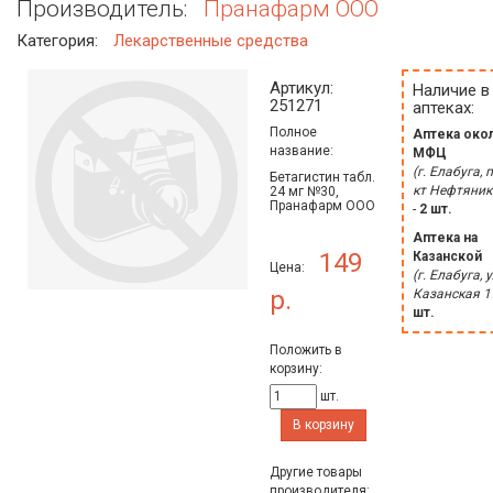
Производитель:
Пранафарм ООО
Категория:
Лекарственные средства
Артикул:
Наличие в
251271
аптеках:
Полное
Аптека око
название:
МФЦ
(г. Елабуга, п
Бетагистин табл.
кт Нефтяник
24 мг №30,
Пранафарм ООО
-
2 шт.
Аптека на
149
Казанской
Цена:
(г. Елабуга, у
р.
Казанская 1
шт.
Положить в
корзину:
шт.
В корзину
Другие товары
производителя: