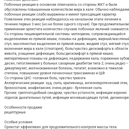
Побочные реакции в основном отмечались со стороны ЖКТ и были
обусловлены повышенным количеством жира в кале. Обычно наблюдае
побочные реакции слабо выражены и имеют преходящий характер.
Появление этих реакций наблюдалось на начальном этапе лечения в
течение первых 3 мес (но не более одного случая). При продолжительном
применении орлистата количество случаев побочных явлений снижается
Со стороны пищеварительной системы: метеоризм, сопровождающийся
выделениями из прямой кишки, позывы на дефекацию, жирный/масляны
стул, маслянистые выделения из прямой кишки, жидкий стул, мягкий стул
включения жира в кале (стеаторея), боль/чувство дискомфорта в области
живота, учащение дефекации, боль/дискомфорт в прямой кишке,
императивные позывы на дефекацию, недержание кала, поражение зубов
десен, гипогликемия у больных сахарным диабетом типа 2; очень редко –
дивертикулит, желчнокаменная болезнь, гепатит, возможно в тяжелой
степени, повышение уровня печеночных трансаминаз и ЩФ.
Со стороны ЦНС: головная боль, чувство тревоги.
Аллергические реакции: зуд, сыпь, крапивница, ангионевротический отек,
бронхоспазм, анафилаксия; очень редко - буллезная сыпь.
Прочие: гриппоподобный синдром, чувство усталости, инфекции верхних
отделов дыхательных путей, инфекции мочевыводящих путей, дисменоре
Особенности продажи:
рецептурные
Особые условия:
Орлистат эффективен для продолжительного контроля массы тела