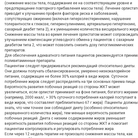
(снижение массы тела, поддержание ее на соответствующем уровне и
предотвращение повторного прибавления массы тела). Лечение орлиста
приводит к улучшению профиля факторов риска и заболеваний,
сопутствующих ожирению (включая гиперхолестеринемию, нарушение
толерантности к глюкозе, гиперинсулинемию, артериальную гипертензию,
сахарный диабет типа 2), и к уменьшению количества висцерального жира
Снижение массы тела во время лечения орлистатом может сопровождат
улучшением компенсации углеводного обмена у пациентов с сахарным
диабетом типа 2, что может позволить снизить дозу гипогликемических
препаратов.
Для обеспечения адекватного питания пациентов рекомендуется приним
поливитаминные препараты.
Пациентам следует придерживаться рекомендаций относительно диеты.
Они должны получать сбалансированное, умеренно низкокалорийное
питание, содержащее не более 30% калорий в виде жиров. Суточное
потребление жиров следует распределять на три основных приема пищи.
Вероятность развития побочных реакций со стороны ЖКТ может
увеличиться, если орлистат принимают на фоне питания, богатого жирами
(например, 2000 ккал/, > 30% суточного потребления калорий поступают в
виде жиров, что составляет приблизительно 67 г жира). Пациенты должны
знать, что чем точнее они соблюдают диету (особенно относительно
разрешенного количества жира), тем меньше вероятность развития
побочных реакций. Диета с низким содержанием жиров уменьшает
вероятность развития побочных реакций со стороны ЖКТ и помогает
пациентам контролировать и регулировать потребление жира.
Если через 12 недель терапии не произошло снижения массы тела, как