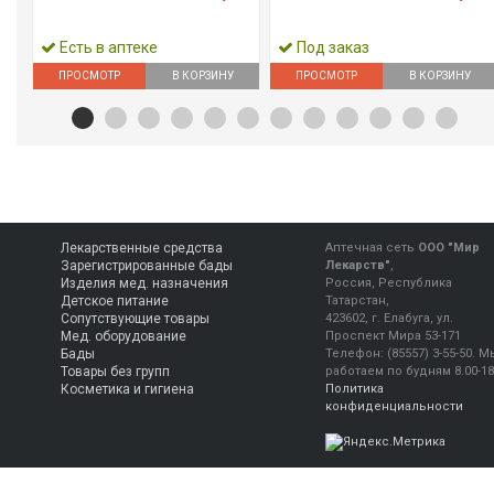
Есть в аптеке
Под заказ
ПРОСМОТР
В КОРЗИНУ
ПРОСМОТР
В КОРЗИНУ
Лекарственные средства
Аптечная сеть
ООО "Мир
Зарегистрированные бады
Лекарств"
,
Изделия мед. назначения
Россия, Республика
Детское питание
Татарстан,
Сопутствующие товары
423602, г. Елабуга, ул.
Мед. оборудование
Проспект Мира 53-171
Бады
Телефон:
(85557) 3-55-50
.
М
Товары без групп
работаем
по будням 8.00-18
Косметика и гигиена
Политика
конфиденциальности
Консультация фармацевта