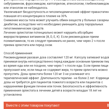
сибутрамином, фуросемидом, каптоприлом, атенололом, глибенкламидо
или этанолом не наблюдалось.
Увеличивает биодоступность и гиполипидемический эффект правастатин
повышая его концентрацию в плазме на 30%.
Снижение массы тела может улучшить обмен веществ у больных сахарн
диабетом, вследствие чего необходимо уменьшить дозу пероральных
гипогликемических средств.
Лечение орлистатом потенциально может нарушить абсорбцию
жирорастворимых витаминов (A, D, Е, К). Если рекомендован прием
поливитаминов, то их следует принимать не ранее, чем через 2 ч после
приема орлистата или перед сном.
Способ применения:
Рекомендуемая разовая доза составляет 120 мг. Капсулу запивают водой
принимая внутрь непосредственно перед каждым основным приемом пи
во время еды или не позднее, чем через 1 ч после еды. Если прием пищи
пропускают или, если пища не содержит жира, то прием орлистата можно
пропустить. Дозы орлистата более 120 мг 3 не усиливают его
терапевтический эффект. Длительность терапии - не более 2 лет. Коррекц
дозы не требуется для пациентов пожилого возраста или пациентов с
нарушениями функции печени или почек. Безопасность и эффективность
применения орлистата в лечении детей в возрасте младше 18 лет не
установлена.
Вместе с этим товаром покупают