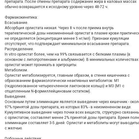
препарата. После отмены препарата содержание жира в каловых массах
обычно возвращается к исходному уровню через 48-72 ч.
Фармакокинетика:
Всасывание.
Абсорбция орлистата низкая. Через 8 ч после приема внутрь
терапевтической дозы неизмененный орлистат в плазме крови практичес
не определяется (концентрация менее 5 нг/мл). Признаки кумуляции
отсутствуют, что подтверждает минимальное всасывание препарата.
Распределение.
In vitro орлистат более, чем на 99% связывается с белками плазмы (в
основном с липопротеинами и альбумином). В минимальных количествах
орлистат может проникать в эритроциты.
Метаболизм.
Орлистат метаболизируется, главным образом, в стенке кишечника с
образованием фармакологически неактивных метаболитов: M1
(гидролизованное четырехчленное лактоновое кольцо) и М3 (M1 с
отщепленным N-формиллейциновым остатком).
Выведение.
Основным путем элиминации является выведение через кишечник - окол
97% принятой дозы препарата, из которых 83% - в неизмененном виде.
Кумулятивное выведение через почки всех веществ, структурно связанн
с орлистатом, составляет менее 2% принятой дозы препарата. Время пол
элиминации составляет 3-5 дней. Орлистат и метаболиты могут выводить
с желчью.
Побочные действия: