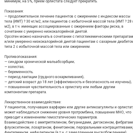
минимум, на 5%, прием орлистата следует прекратить.
Показания:
— продолжительное лечение пациентов с ожирением с индексом массы
тела (ИМТ) ? 30 кг/м2, или пациентов с избыточной массой тела (ИМТ ? 28 
м2), в т.ч. имеющих ассоциированные с ожирением факторы риска, в
сочетании с умеренно низкокалорийной диетой.
Орсотен можно назначать в сочетании с гипогликемическими препарата
и/или умеренно низкокалорийной диетой пациентам с сахарным диабето
типа 2 с избыточной массой тела или ожирением.
Противопоказания:
— синдром хронической мальабсорбции;
— холестаз;
— беременность;
— период лактации (грудного вскармливания);
— детский возраст до 18 лет (эффективность и безопасность не изучены);
— повышенная чувствительность к орлистату или любым другим
компонентам препарата.
Лекарственное взаимодействие:
У пациентов, получавших варфарин или другие антикоагулянты и орлистат
может наблюдаться снижение уровня протромбина, повышение МНО, что
приводит к изменениям гемостатических параметров.
Взаимодействие с амитриптилином, бигуанидами, дигоксином, фибратам
флуоксетином, лозартаном, фенитоином, пероральными контрацептивами
фентермином, нифедипином (в т.ч. с замедленным высвобождением),