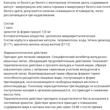
Капсулы от белого до белого с желтоватым оттенком цвета; содержимое
капсул - микрогранулы или смесь порошка и микрогранул белого или почт
белого цвета; допускается наличие слежавшихся агломератов, легко
рассыпающихся при надавливании.
Состав:
1 капс.
орлистат (в форме гранул) 120 мг
Вспомогательные вещества: целлюлоза микрокристаллическая.
Состав корпуса и крышечки капсулы: гипромеллоза, вода, титана диоксид
(E171), краситель железа оксид желтый (E172).
Фармакологическое действие:
Препарат для лечения ожирения. Специфический ингибитор желудочно-
кишечных липаз, обладающий продолжительным действием. Оказывает
терапевтическое действие в просвете желудка и тонкой кишки, образуя
ковалентную связь с активным сериновым участком желудочной и
кишечной липаз. Инактивированный таким образом фермент теряет
способность расщеплять пищевые жиры, поступающие в форме
триглицеридов, на всасывающиеся свободные жирные кислоты и
моноглицериды. Поскольку нерасщепленные триглицериды не всасывают
поступление калорий в организм уменьшается, что приводит к снижению
массы тела.
Терапевтическое действие препарата осуществляется без всасывания в
системный кровоток. Действие орлистата приводит к повышению
содержания жира в каловых массах уже через 24-48 ч после приема