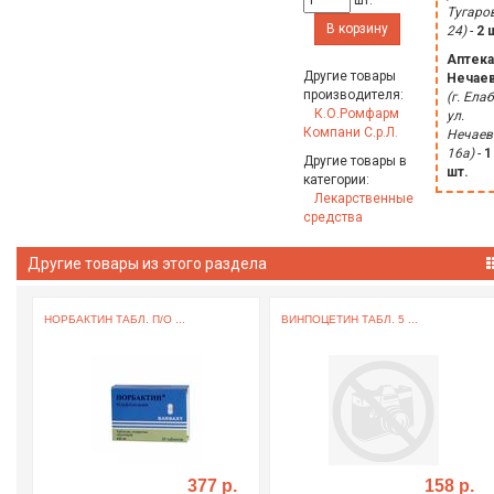
шт.
Тугаро
В корзину
24)
-
2 
Аптека
Другие товары
Нечае
производителя:
(г. Елаб
К.О.Ромфарм
ул.
Компани С.р.Л.
Нечаев
16а)
-
1
Другие товары в
шт.
категории:
Лекарственные
средства
Другие товары из этого раздела
..
НОРБАКТИН ТАБЛ. П/О ...
ВИНПОЦЕТИН ТАБЛ. 5 ...
377 р.
158 р.