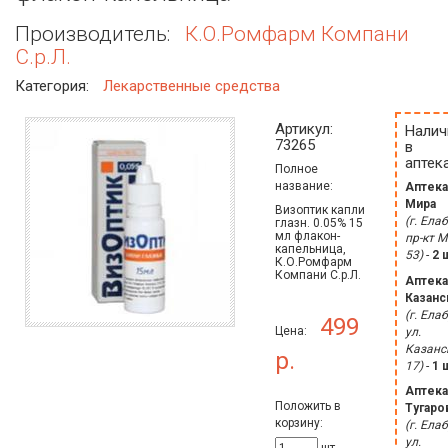
Производитель:
К.О.Ромфарм Компани
С.р.Л.
Категория:
Лекарственные средства
Артикул:
Налич
73265
в
аптека
Полное
название:
Аптека
Мира
Визоптик капли
(г. Елаб
глазн. 0.05% 15
мл флакон-
пр-кт 
капельница,
53)
-
2 
К.О.Ромфарм
Компани С.р.Л.
Аптека
Казанс
(г. Елаб
499
Цена:
ул.
Казанс
р.
17)
-
1 
Аптека
Положить в
Тугаро
корзину:
(г. Елаб
ул.