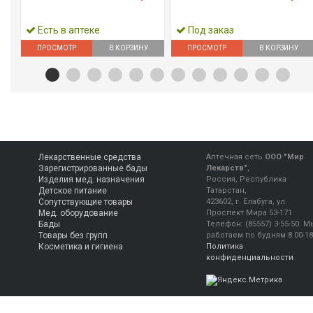
Есть в аптеке
Под заказ
ПРОСМОТР
В КОРЗИНУ
ПРОСМОТР
В КОРЗИНУ
Лекарственные средства
Аптечная сеть
ООО "Мир
Зарегистрированные бады
Лекарств"
,
Изделия мед. назначения
Россия, Республика
Детское питание
Татарстан,
Сопутствующие товары
423602, г. Елабуга, ул.
Мед. оборудование
Проспект Мира 53-171
Бады
Телефон:
(85557) 3-55-50
.
М
Товары без групп
работаем
по будням 8.00-18
Косметика и гигиена
Политика
конфиденциальности
Консультация фармацевта