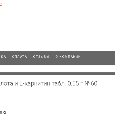
В
ВКА
ОПЛАТА
ОТЗЫВЫ
О КОМПАНИИ
ота и L-карнитин табл. 0.55 г №60
0072