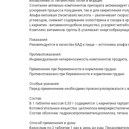
избавлению от пигментных пятен и морщин.
Сочетание активных компонентов препарата активизирует 
ускорения процесса похудения, так и для закрепления пол
Альфа-липоевая (тиоктовая) кислота – увеличивает скоро
углеводов, снижает содержание холестерина и сахара в кр
L-карнитин - витаминоподобное вещество, ускоряет метаб
Комплекс витаминов группы В усиливает энергообразующее
Показания:
Рекомендуется в качестве БАД к пище – источника альфа-л
Противопоказания:
Индивидуальная непереносимость компонентов продукта, 
Применение при беременности и кормлении грудью:
Противопоказано при беременности и кормлении грудью.
Особые указания:
Перед применением необходимо проконсультироваться с в
Состав:
В 1 таблетке массой 0,55 г содержится: L-карнитина тартрат -
Вспомогательные вещества: целлюлоза микрокристаллическ
Состав оболочки: гидроксипропилметилцеллюлоза, титана 
Способ применения и дозы:
Взрослым по 2 таблетки 1 раз в день до еды. Продолжител