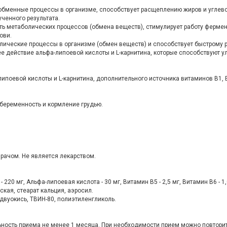
обменные процессы в организме, способствует расщеплению жиров и углеводо
ученного результата.
сть метаболических процессов (обмена веществ), стимулирует работу ферме
ови.
олические процессы в организме (обмен веществ) и способствует быстрому
 действие альфа-липоевой кислоты и L-карнитина, которые способствуют у
ипоевой кислоты и L-карнитина, дополнительного источника витаминов В1, В
беременность и кормление грудью.
рачом. Не является лекарством.
 220 мг, Альфа-липоевая кислота - 30 мг, Витамин В5 - 2,5 мг, Витамин В6 - 1,0
ая, стеарат кальция, аэросил.
двуокись, ТВИН-80, полиэтиленгликоль.
ьность приема не менее 1 месяца. При необходимости прием можно повторит