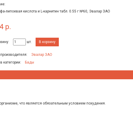
ие:
фа-липоевая кислота и L-карнитин табл. 0.55 г №60, Эвалар ЗАО
4 р.
рзину:
шт.
В корзину
 производителя:
Эвалар ЗАО
 в категории:
Бады
рганизме, что является обязательным условием похудения.