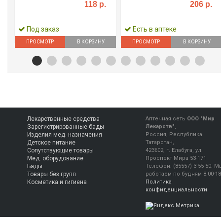
118 р.
206 р.
Под заказ
Есть в аптеке
ПРОСМОТР
В КОРЗИНУ
ПРОСМОТР
В КОРЗИНУ
Лекарственные средства
Аптечная сеть
ООО "Мир
Зарегистрированные бады
Лекарств"
,
Изделия мед. назначения
Россия, Республика
Детское питание
Татарстан,
Сопутствующие товары
423602, г. Елабуга, ул.
Мед. оборудование
Проспект Мира 53-171
Бады
Телефон:
(85557) 3-55-50
.
М
Товары без групп
работаем
по будням 8.00-18
Косметика и гигиена
Политика
конфиденциальности
Консультация фармацевта