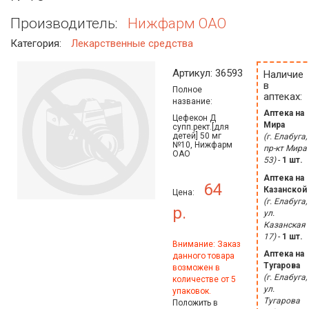
Производитель:
Нижфарм ОАО
Категория:
Лекарственные средства
Артикул: 36593
Наличие
в
Полное
аптеках:
название:
Аптека на
Цефекон Д
Мира
супп.рект.[для
детей] 50 мг
(г. Елабуга,
№10, Нижфарм
пр-кт Мира
ОАО
53)
-
1 шт.
Аптека на
64
Казанской
Цена:
(г. Елабуга,
р.
ул.
Казанская
17)
-
1 шт.
Внимание: Заказ
Аптека на
данного товара
Тугарова
возможен в
(г. Елабуга,
количестве от 5
ул.
упаковок.
Тугарова
Положить в