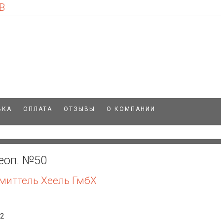
В
ВКА
ОПЛАТА
ОТЗЫВЫ
О КОМПАНИИ
меоп. №50
миттель Хеель ГмбХ
62