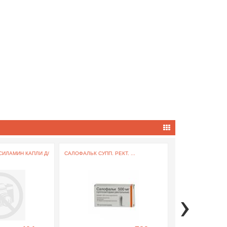
ИЛАМИН КАПЛИ Д/
САЛОФАЛЬК СУПП. РЕКТ. ...
КАСТОРОВОЕ МАСЛ
›