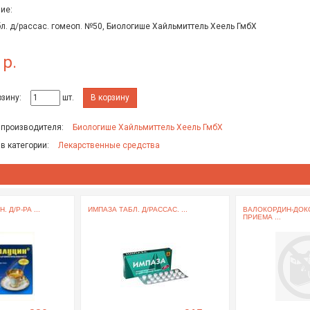
ие:
бл. д/рассас. гомеоп. №50, Биологише Хайльмиттель Хеель ГмбХ
 р.
рзину:
шт.
В корзину
 производителя:
Биологише Хайльмиттель Хеель ГмбХ
 в категории:
Лекарственные средства
 Д/Р-РА ...
ИМПАЗА ТАБЛ. Д/РАССАС. ...
ВАЛОКОРДИН-ДОКС
ПРИЕМА ...