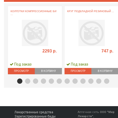
.
КОЛГОТКИ КОМПРЕССИОННЫЕ БИ
КРУГ ПОДКЛАДНОЙ РЕЗИНОВЫЙ ...
...
2293 р.
747 р.
Под заказ
Под заказ
ПРОСМОТР
В КОРЗИНУ
ПРОСМОТР
В КОРЗИНУ
Лекарственные средства
Аптечная сеть
ООО "Мир
Зарегистрированные бады
Лекарств"
,