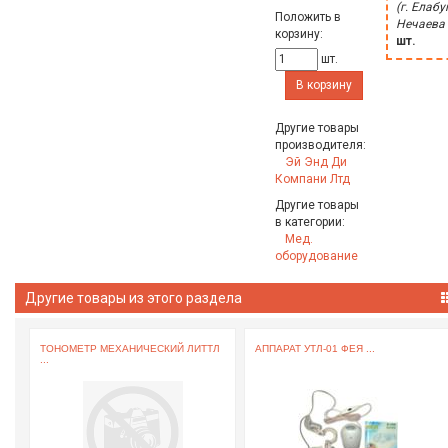
(г. Елабуг
Положить в
Нечаева 
корзину:
шт.
шт.
В корзину
Другие товары
производителя:
Эй Энд Ди
Компани Лтд
Другие товары
в категории:
Мед.
оборудование
Другие товары из этого раздела
..
ТОНОМЕТР МЕХАНИЧЕСКИЙ ЛИТТЛ
АППАРАТ УТЛ-01 ФЕЯ ...
...