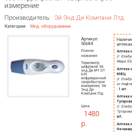
измерение
Производитель:
Эй Энд Ди Компани Лтд
Категория:
Мед. оборудование
Артикул:
Наличи
50684
аптеках
Полное
Аптека 
название:
(г. Елабу
Мира 53)
Термометр
цифровой Эй
Аптека 
энд Ди №1 DT-
МФЦ
635
инфракрасный
(г. Елабуг
сверхбыстрое
кт Нефтя
измерение, Эй
-
1 шт.
Энд Ди
Компани Лтд
Аптека 
Тугаров
Цена:
(г. Елабуг
Тугарова
1480
шт.
р.
Аптека 
Нечаева