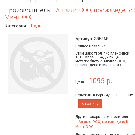
Производитель:
Алвилс ООО, произведено 
Мин+ ООО
Категория:
Бады
Артикул: 385368
Полное название:
Стим лакс табл. п/о пленочной
1015 мг №60 БАД к пище
метапребиотик, Алвилс ООО,
произведено В-Мин+ ООО
1095 р.
Цена:
Положить в корзину:
шт.
В корзину
Другие товары производителя:
Алвилс ООО, произведено В-
Мин+ ООО
Другие товары в категории:
Бад