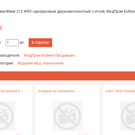
.8ммх40мм 21G №50 одноразовый двухкомпонентный с иглой, МедПром Бобе
р.
:
шт.
В корзину
изводителя:
МедПром Бобени Продакшен
тегории:
Изделия мед. назначения
ЕРЦОВЫЙ Р. ...
БАНДАЖ НА БРЮШНУЮ ...
БИНТ ЭЛАСТИЧНЫЙ 