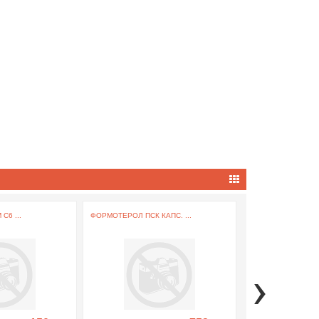
С6 ...
ФОРМОТЕРОЛ ПСК КАПС. ...
МЕЛОКСИКАМ-ТЕВА 
›