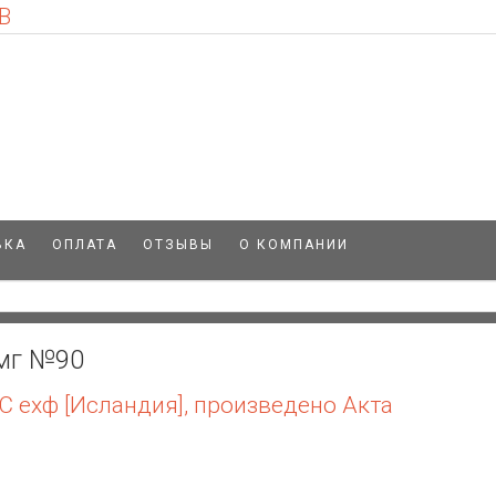
В
ВКА
ОПЛАТА
ОТЗЫВЫ
О КОМПАНИИ
 мг №90
С ехф [Исландия], произведено Акта