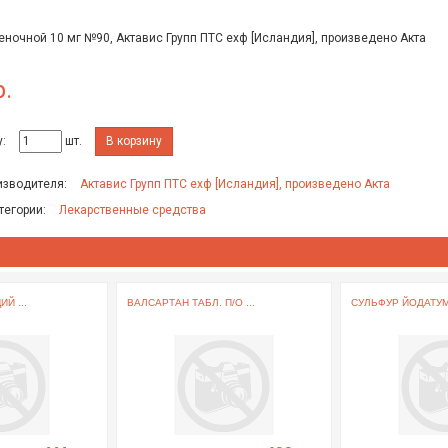
леночной 10 мг №90, Актавис Групп ПТС ехф [Исландия], произведено Акта
р.
:
шт.
В корзину
изводителя:
Актавис Групп ПТС ехф [Исландия], произведено Акта
тегории:
Лекарственные средства
Й ...
ВАЛСАРТАН ТАБЛ. П/О ...
СУЛЬФУР ЙОДАТУМ 