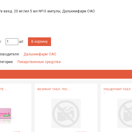
в/в введ. 20 мг/мл 5 мл №10 ампулы, Дальхимфарм ОАО
:
шт.
В корзину
изводителя:
Дальхимфарм ОАО
тегории:
Лекарственные средства
Е ...
ВЕЗИКАР ТАБЛ. П/О ...
УЛЬЦЕРНИЛ ТАБЛ.
...