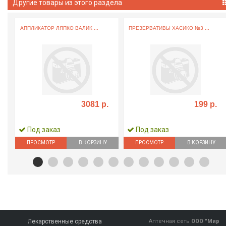
Другие товары из этого раздела
Й
АППЛИКАТОР ЛЯПКО ВАЛИК ...
ПРЕЗЕРВАТИВЫ ХАСИКО №3 ...
3081 р.
199 р.
Под заказ
Под заказ
ПРОСМОТР
В КОРЗИНУ
ПРОСМОТР
В КОРЗИНУ
Лекарственные средства
Аптечная сеть
ООО "Мир