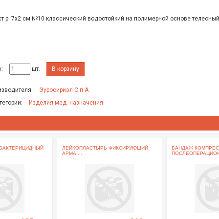
т р. 7х2 см №10 классический водостойкий на полимерной основе телесный
:
шт.
В корзину
изводителя:
Эуросириэл С.п.А
тегории:
Изделия мед. назначения
БАКТЕРИЦИДНЫЙ
ЛЕЙКОПЛАСТЫРЬ ФИКСИРУЮЩИЙ
БАНДАЖ КОМПРЕ
АРМА ...
ПОСЛЕОПЕРАЦИОНН