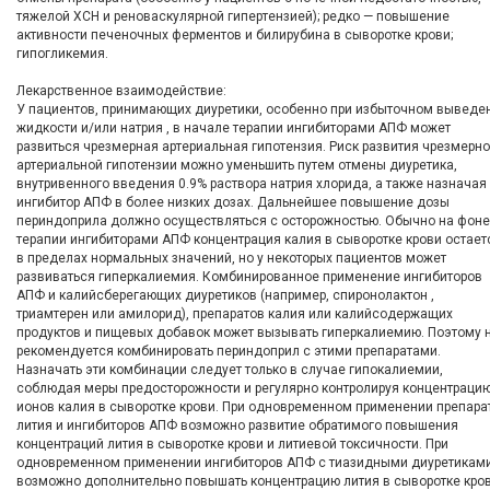
тяжелой ХСН и реноваскулярной гипертензией); редко — повышение
активности печеночных ферментов и билирубина в сыворотке крови;
гипогликемия.
Лекарственное взаимодействие:
У пациентов, принимающих диуретики, особенно при избыточном выведе
жидкости и/или натрия , в начале терапии ингибиторами АПФ может
развиться чрезмерная артериальная гипотензия. Риск развития чрезмерн
артериальной гипотензии можно уменьшить путем отмены диуретика,
внутривенного введения 0.9% раствора натрия хлорида, а также назначая
ингибитор АПФ в более низких дозах. Дальнейшее повышение дозы
периндоприла должно осуществляться с осторожностью. Обычно на фоне
терапии ингибиторами АПФ концентрация калия в сыворотке крови остает
в пределах нормальных значений, но у некоторых пациентов может
развиваться гиперкалиемия. Комбинированное применение ингибиторов
АПФ и калийсберегающих диуретиков (например, спиронолактон ,
триамтерен или амилорид), препаратов калия или калийсодержащих
продуктов и пищевых добавок может вызывать гиперкалиемию. Поэтому 
рекомендуется комбинировать периндоприл с этими препаратами.
Назначать эти комбинации следует только в случае гипокалиемии,
соблюдая меры предосторожности и регулярно контролируя концентраци
ионов калия в сыворотке крови. При одновременном применении препара
лития и ингибиторов АПФ возможно развитие обратимого повышения
концентраций лития в сыворотке крови и литиевой токсичности. При
одновременном применении ингибиторов АПФ с тиазидными диуретикам
возможно дополнительно повышать концентрацию лития в сыворотке кро