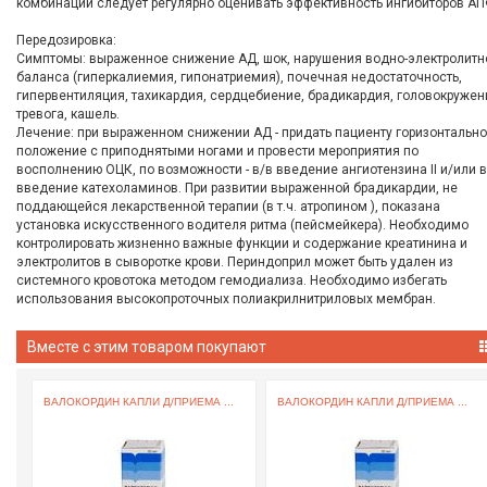
комбинации следует регулярно оценивать эффективность ингибиторов АП
Передозировка:
Симптомы: выраженное снижение АД, шок, нарушения водно-электролитн
баланса (гиперкалиемия, гипонатриемия), почечная недостаточность,
гипервентиляция, тахикардия, сердцебиение, брадикардия, головокружен
тревога, кашель.
Лечение: при выраженном снижении АД - придать пациенту горизонтальн
положение с приподнятыми ногами и провести мероприятия по
восполнению ОЦК, по возможности - в/в введение ангиотензина II и/или в
введение катехоламинов. При развитии выраженной брадикардии, не
поддающейся лекарственной терапии (в т.ч. атропином ), показана
установка искусственного водителя ритма (пейсмейкера). Необходимо
контролировать жизненно важные функции и содержание креатинина и
электролитов в сыворотке крови. Периндоприл может быть удален из
системного кровотока методом гемодиализа. Необходимо избегать
использования высокопроточных полиакрилнитриловых мембран.
Вместе с этим товаром покупают
ВАЛОКОРДИН КАПЛИ Д/ПРИЕМА ...
ВАЛОКОРДИН КАПЛИ Д/ПРИЕМА ...