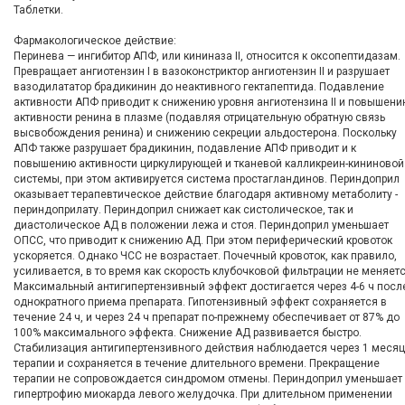
Таблетки.
Фармакологическое действие:
Перинева — ингибитор АПФ, или кининаза II, относится к оксопептидазам.
Превращает ангиотензин I в вазоконстриктор ангиотензин II и разрушает
вазодилататор брадикинин до неактивного гектапептида. Подавление
активности АПФ приводит к снижению уровня ангиотензина II и повышени
активности ренина в плазме (подавляя отрицательную обратную связь
высвобождения ренина) и снижению секреции альдостерона. Поскольку
АПФ также разрушает брадикинин, подавление АПФ приводит и к
повышению активности циркулирующей и тканевой калликреин-кининовой
системы, при этом активируется система простагландинов. Периндоприл
оказывает терапевтическое действие благодаря активному метаболиту -
периндоприлату. Периндоприл снижает как систолическое, так и
диастолическое АД в положении лежа и стоя. Периндоприл уменьшает
ОПСС, что приводит к снижению АД. При этом периферический кровоток
ускоряется. Однако ЧСС не возрастает. Почечный кровоток, как правило,
усиливается, в то время как скорость клубочковой фильтрации не меняетс
Максимальный антигипертензивный эффект достигается через 4-6 ч посл
однократного приема препарата. Гипотензивный эффект сохраняется в
течение 24 ч, и через 24 ч препарат по-прежнему обеспечивает от 87% до
100% максимального эффекта. Снижение АД развивается быстро.
Стабилизация антигипертензивного действия наблюдается через 1 месяц
терапии и сохраняется в течение длительного времени. Прекращение
терапии не сопровождается синдромом отмены. Периндоприл уменьшает
гипертрофию миокарда левого желудочка. При длительном применении