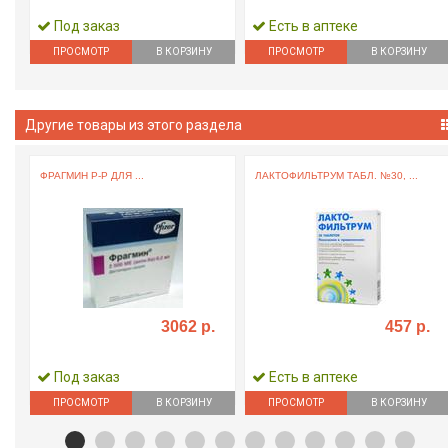
Под заказ
Есть в аптеке
ПРОСМОТР
В КОРЗИНУ
ПРОСМОТР
В КОРЗИНУ
Другие товары из этого раздела
.
ФРАГМИН Р-Р ДЛЯ ...
ЛАКТОФИЛЬТРУМ ТАБЛ. №30, ...
3062 р.
457 р.
Под заказ
Есть в аптеке
ПРОСМОТР
В КОРЗИНУ
ПРОСМОТР
В КОРЗИНУ