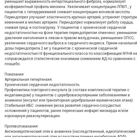
уменьшает выраженность интерстициального фиброза, нормализует
изоферментный профиль миозина. Увеличивает концентрацию ЛПВП , у
пациентов с гиперурикемией снижает концентрацию мочевой кислоты .
Периндоприл улучшает эластичность крупных артерий, устраняет структур
изменения в мелких артериях. Периндоприл нормализует работу сердца,
снижая пред- и постнагрузку. У пациентов с хронической сердечной
недостаточностью на фоне терапии периндоприлом отмечено: уменьшени
давления наполнения в левом и правом желудочках; уменьшение ОПСС;
увеличение сердечного выброса и сердечного индекса. Прием начально
дозы периндоприла 2 мг у пациентов с хронической сердечной
недостаточностью I-II функционального класса по классификации NYHA н
сопровождался статистически значимым снижением АД по сравнению с
плацебо.
Показания:
Артериальная гипертензия.
Хроническая сердечная недостаточность.
Профилактика повторного инсульта (в составе комплексной терапии с
индапамидом) у пациентов с цереброваскулярными заболеваниями в
анамнезе (инсульт или транзиторная церебральная ишемическая атака).
Стабильная ИБС: снижение риска развития сердечно-сосудистых
осложнений у пациентов, ранее перенесших инфаркт миокарда и/или
коронарную реваскуляризацию.
Противопоказания:
Ангионевротический отек в анамнезе (наследственный, идиопатический
или ангионевротический отек вследствие приема ингибиторов АПФ).