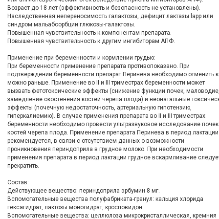
Возраст до 18 лет (эффективность и безопасность не установлены).
Наследственная непереносимость галактозы, дефицит лактазы lapp или
синдром мальабсорбции глюкозы-галактозы.
Повышенная чувствительность к компонентам препарата.
Повышенная чувствительность к другим ингибиторам АПФ.
Применение при беременности и кормлении грудью:
При беременности применение препарата противопоказано. При
подтверждении беременности препарат Перинева необходимо отменить к
можно раньше. Применение во II и III триместрах беременности может
вызвать фетотоксические эффекты (снижение функции почек, маловодие
замедление окостенения костей черепа плода) и неонатальные токсичес
эффекты (почечную недостаточность, артериальную гипотензию,
гиперкалиемию). В случае применения препарата во II и III триместрах
беременности необходимо провести ультразвуковое исследование почек
костей черепа плода. Применение препарата Перинева в период лактации
рекомендуется, в связи с отсутствием данных о возможности
проникновения периндоприла в грудное молоко. При необходимости
применения препарата в период лактации грудное вскармливание следуе
прекратить.
Состав:
Действующее вещество: периндоприла эрбумин 8 мг.
Вспомогательные вещества полуфабриката-гранул: кальция хлорида
гексагидрат, лактозы моногидрат, кросповидон.
Вспомогательные вещества: целлюлоза микрокристаллическая, кремния