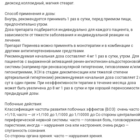
диоксид коллоидный, магния стеарат.
Способ применения и дозы:
Внутрь, рекомендуется принимать 1 раз в сутки, перед приемом пищи,
предпочтительно утром.
Доза препарата подбирается индивидуально для каждого пациента, в
зависимости от тяжести заболевания и индивидуальной реакции на
лечение.
Препарат Перинева можно применять в монотерапии и в комбинации с
другими антигипертензивными средствами.
Рекомендуемая начальная доза составляет 4 мг 1 раз в сутки, утром. Для
пациентов с выраженной активацией ренин-ангиотензин-альдостероново
системы (например при реноваскулярной гипертензии, гиповолемии и/ил
гипонатриемии, ХСН в стадии декомпенсации или тяжелой степени
артериальной гипертензии) рекомендуемая начальная доза составляет 2 
сут в один прием. При неэффективности терапии в течение месяца доза
может быть увеличена до 8 мг 1 раз в сутки и при хорошей переносимости
предыдущей дозы.
Побочные действия:
Классификация частоты развития побочных эффектов (ВОЗ): очень часто
>1/10; часто — от >1/100 до 1/1000 до 1/10000 до Со стороны центральной
периферической нервной системы: часто — головная боль, головокружени
парестезии; иногда — нарушения сна или настроения; очень редко —
спутанность сознания.
Со стороны органа зрения: часто — нарушения зрения.