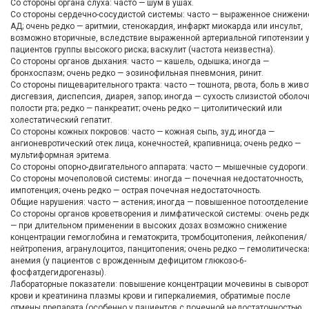
Со стороны органа слуха: часто — шум в ушах.
Со стороны сердечно-сосудистой системы: часто — выраженное снижени
АД; очень редко — аритмии, стенокардия, инфаркт миокарда или инсульт,
возможно вторичные, вследствие выраженной артериальной гипотензии 
пациентов группы высокого риска; васкулит (частота неизвестна).
Со стороны органов дыхания: часто — кашель, одышка; иногда —
бронхоспазм; очень редко — эозинофильная пневмония, ринит.
Со стороны пищеварительного тракта: часто — тошнота, рвота, боль в живо
дисгевзия, диспепсия, диарея, запор; иногда — сухость слизистой оболоч
полости рта; редко — панкреатит; очень редко — цитолитический или
холестатический гепатит.
Со стороны кожных покровов: часто — кожная сыпь, зуд; иногда —
ангионевротический отек лица, конечностей, крапивница; очень редко —
мультиформная эритема.
Со стороны опорно-двигательного аппарата: часто — мышечные судороги.
Со стороны мочеполовой системы: иногда — почечная недостаточность,
импотенция; очень редко — острая почечная недостаточность.
Общие нарушения: часто — астения; иногда — повышенное потоотделение
Со стороны органов кроветворения и лимфатической системы: очень ред
— при длительном применении в высоких дозах возможно снижение
концентрации гемоглобина и гематокрита, тромбоцитопения, лейкопения/
нейтропения, агранулоцитоз, панцитопения; очень редко — гемолитическа
анемия (у пациентов с врожденным дефицитом глюкозо-6-
фосфатдегидрогеназы).
Лабораторные показатели: повышение концентрации мочевины в сыворот
крови и креатинина плазмы крови и гиперкалиемия, обратимые после
отмены препарата (особенно у пациентов с почечной недостаточностью,