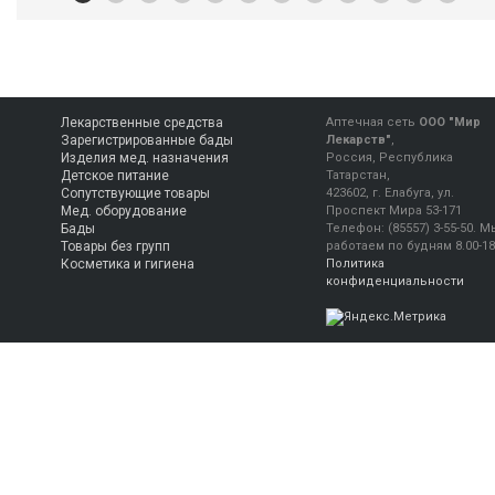
Лекарственные средства
Аптечная сеть
ООО "Мир
Зарегистрированные бады
Лекарств"
,
Изделия мед. назначения
Россия, Республика
Детское питание
Татарстан,
Сопутствующие товары
423602, г. Елабуга, ул.
Мед. оборудование
Проспект Мира 53-171
Бады
Телефон:
(85557) 3-55-50
.
М
Товары без групп
работаем
по будням 8.00-18
Косметика и гигиена
Политика
конфиденциальности
Консультация фармацевта