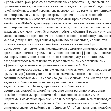
и увеличивать риск развития его токсических эффектов. Одновременное
применение периндоприла и лития не рекомендуется. При необходимости
такой комбинированной терапии она проводится под регулярным контрол
концентрации лития в сыворотке крови. Терапия НПВС может ослаблять
антигипертензивный эффект ингибиторов АПФ. Кроме этого, НПВС и
ингибиторы АПФ обладают аддитивным эффектом в отношении повышен
концентрации ионов калия в сыворотке крови, что может спровоцировать
ухудшение функции почек. Этот эффект обычно обратим. В редких случая
может развиться острая почечная недостаточность, особенно у пациенто
уже существующим нарушением функции почек, например, у пациентов
пожилого возраста или на фоне обезвоживания организма. При
одновременном применении периндоприла с другими антигипертензивн
средствами возможно усилить антигипертензивный эффект периндоприла
Одновременное использование нитроглицерина , других нитратов или
вазодилататоров может привести к дополнительному гипотензивному
эффекту. Одновременное применение ингибиторов АПФ и
гипогликемических средств (инсулина или гипогликемических средств д
приема внутрь) может усилить гипогликемический эффект, вплоть до
развития гипогликемии. Как правило, данный феномен возникает в первы
недели комбинированной терапии у пациентов с почечной
недостаточностью. Периндоприл можно комбинировать с
ацетилсалициловой кислотой (в качестве антиагрегантного средства),
тромболитическими средствами и бета-адреноблокаторами и/или
нитратами. Совместное применение с ингибиторами АПФ может приводит
усилению гипотензивного эффекта. Симпатомиметики могут ослаблять
антигипертензивное действие ингибиторов АПФ. При назначении подобно