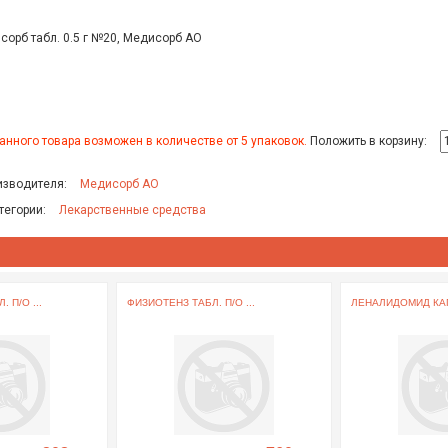
орб табл. 0.5 г №20, Медисорб АО
анного товара возможен в количестве от 5 упаковок.
Положить в корзину:
изводителя:
Медисорб АО
тегории:
Лекарственные средства
 П/О ...
ФИЗИОТЕНЗ ТАБЛ. П/О ...
ЛЕНАЛИДОМИД КАПС