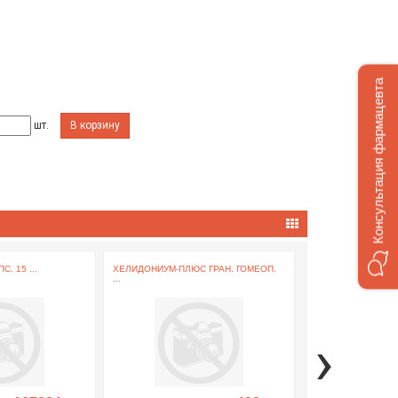
Консультация фармацевта
шт.
В корзину
. 15 ...
ХЕЛИДОНИУМ-ПЛЮС ГРАН. ГОМЕОП.
ПРОСТУДОКС ПОР. Д
...
›