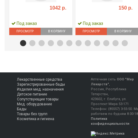
1042 р.
150 р.
Под заказ
Под заказ
ПРОСМОТР
В КОРЗИНУ
ПРОСМОТР
В КОРЗИНУ
Лекарственные средства
Аптечная сеть
ООО "Мир
Зарегистрированные бады
Лекарств"
,
Изделия мед. назначения
Россия, Республика
Детское питание
Татарстан,
Сопутствующие товары
423602, г. Елабуга, ул.
Мед. оборудование
Проспект Мира 53-171
Бады
Телефон:
(85557) 3-55-50
.
М
Товары без групп
работаем
по будням 8.00-18
Косметика и гигиена
Политика
конфиденциальности