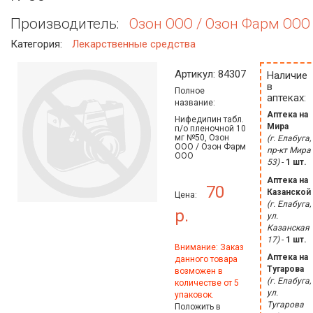
Производитель:
Озон ООО / Озон Фарм ООО
Категория:
Лекарственные средства
Артикул: 84307
Наличие
в
Полное
аптеках:
название:
Аптека на
Нифедипин табл.
Мира
п/о пленочной 10
мг №50, Озон
(г. Елабуга,
ООО / Озон Фарм
пр-кт Мира
ООО
53)
-
1 шт.
Аптека на
70
Казанской
Цена:
(г. Елабуга,
р.
ул.
Казанская
17)
-
1 шт.
Внимание: Заказ
Аптека на
данного товара
Тугарова
возможен в
(г. Елабуга,
количестве от 5
ул.
упаковок.
Тугарова
Положить в