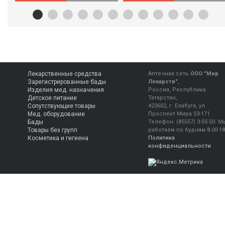
Лекарственные средства
Аптечная сеть
ООО "Мир
Зарегистрированные бады
Лекарств"
,
Изделия мед. назначения
Россия, Республика
Детское питание
Татарстан,
Сопутствующие товары
423602, г. Елабуга, ул.
Мед. оборудование
Проспект Мира 53-171
Бады
Телефон:
(85557) 3-55-50
.
М
Товары без групп
работаем
по будням 8.00-18
Косметика и гигиена
Политика
конфиденциальности