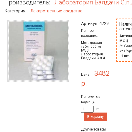
Производитель:
Лаборатория Балдачи С.п.
Категория:
Лекарственные средства
Артикул: 4729
Налич
аптека
Полное
название:
Аптека
МФЦ
Метадоксил
(г. Елаб
табл. 500 мг
№30,
кт Неф
Лаборатория
-
1 шт.
Балдачи С.п.А.
3482
Цена:
р.
Положить в
корзину:
шт.
В корзину
Другие товары