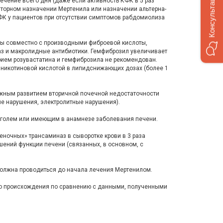
чение всего дня (даже если активность КФК в 5 раз
вторном назначении Мертенила или назначении альтерна­
КФК у пациентов при отсутствии симптомов рабдомиолиза
зы совместно с производными фиброевой кислоты,
аз и макролидные антибиотики. Гемфиброзил увеличивает
рием розувастатина и гемфиброзила не рекомендован.
 никотиновой кислотой в липидснижающих дозах (более 1
ожным развитием вторичной почечной недостаточности
ые нарушения, электролитные нарушения).
оголем или име­ющим в анамнезе заболевания печени.
еночных» трансаминаз в сыворотке крови в 3 раза
шений функции печени (связанных, в основном, с
олжна проводить­ся до начала лечения Мертенилом.
го проис­хождения по сравнению с данными, полученными