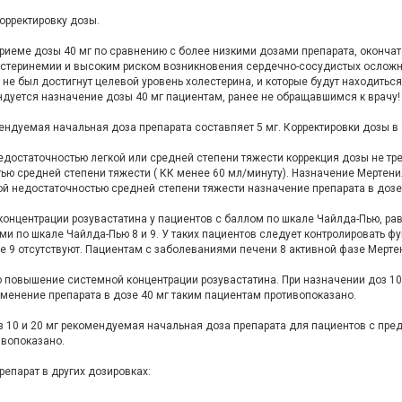
орректировку дозы.
иеме дозы 40 мг по сравнению с более низкими дозами препарата, окончат
лестеринемии и высоким риском возникновения сердечно-сосудистых осложн
г не был достигнут целевой уровень холестерина, и которые будут находит
дуется назначение дозы 40 мг пациентам, ранее не обращавшимся к врачу!
ендуемая начальная доза препарата составпяет 5 мг. Корректировки дозы в 
недостаточностью легкой или средней степени тяжести коррекция дозы не т
тью средней степени тяжести ( КК менее 60 мл/минуту). Назначение Мертен
й недостаточностью средней степени тяжести назначение препарата в дозе
онцентрации розувастатина у пациентов с баллом по шкале Чайлда-Пью, р
и по шкале Чайлда-Пью 8 и 9. У таких пациентов следует контролировать ф
е 9 отсутствуют. Пациентам с заболеваниями печени 8 активной фазе Мерте
но повышение системной концентрации розувастатина. При назначении доз 1
именение препарата в дозе 40 мг таким пациентам противопоказано.
з 10 и 20 мг рекомендуемая начальная доза препарата для пациентов с пре
ивопоказано.
епарат в других дозировках: