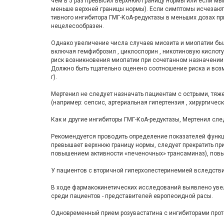
чем в 5 раз превысил верхнюю границу нормы или если м
меньше верхней границы нормы). Если симптомы исчезают,
тивного ингибитора ГМГ-КоА-редуктазы в меньших дозах п
нецеле­сообразен.
Однако увеличение числа случаев миозита и миопатии бы
включая гемфиброзил , циклоспорин , никотиновую кислот
риск возникновения миопатии при сочетанном назначении
Должно быть тщательно оценено соотношение риска и воз
г).
Мертенил не следует назначать пациентам с остры­ми, т
(например: сепсис, артериальная гипертензия , хирургиче
Как и другие ингибиторы ГМГ-КоА-редуктазы, Мертенил сл
Рекомендуется проводить определение показателей функци
превышает верхнюю гра­ницу нормы, следует прекратить п
повышением активности «печеночных» трансами­наз), повы
У пациентов с вторичной гиперхолестеринемией вследстви
В ходе фармакокинетических исследований вы­явлено уве
среди пациентов - представителей европеоидной расы.
Одновременный прием розувастатина с ингиби­торами прот