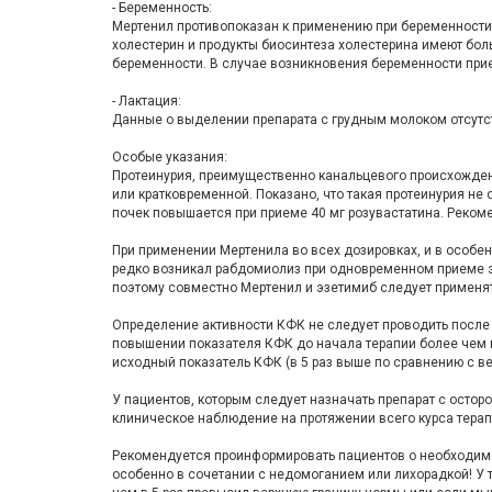
- Беременность:
Мертенил противопоказан к применению при беременности
холестерин и продукты биосинтеза холестерина имеют бол
беременности. В случае возникновения беременности прие
- Лактация:
Данные о выделении препарата с грудным молоком отсутст
Особые указания:
Протеинурия, преимущественно канальцевого про­исхожден
или кратковременной. Показано, что такая протеинурия н
почек повышается при приеме 40 мг розувастатина. Реком
При применении Мертенила во всех дозировках, и в особен
редко воз­никал рабдомиолиз при одновременном приеме э
поэтому совместно Мертенил и эзетимиб следует применят
Определение активности КФК не следует проводить после 
повышении по­казателя КФК до начала терапии более чем в
исходный показатель КФК (в 5 раз выше по сравнению с в
У пациентов, которым следует назначать препарат с осто
клиническое наблюдение на протяжении всего курса терап
Рекомендуется проинформировать пациентов о необходимо
особен­но в сочетании с недомоганием или лихорадкой! У 