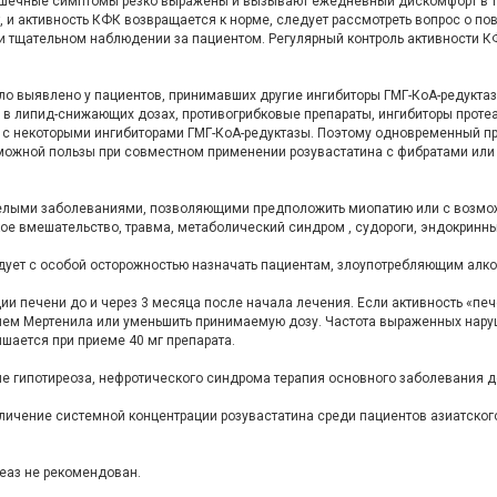
ышечные симптомы резко выражены и вызывают ежедневный дис­комфорт в те
 и активность КФК возвращается к норме, следует рассмотреть вопрос о по
ри тщательном наблюдении за пациентом. Регулярный контроль активности 
ло выявлено у пациентов, принимавших другие ингибиторы ГМГ-КоА-редукта
у в липид-снижающих дозах, противогрибковые препараты, ингибиторы проте
 с некоторыми ингибиторами ГМГ-КоА-редуктазы. Поэтому одно­временный п
можной пользы при со­вместном применении розувастатина с фибратами или
яжелыми заболеваниями, позволяющими пред­положить миопатию или с возм
ское вмешательство, травма, метаболический синдром , судороги, эндокринн
едует с особой осторожностью назначать пациентам, злоупотребляющим алк
и печени до и через 3 месяца после начала лечения. Если активность «печ
рием Мертенила или уменьшить принимаемую дозу. Частота выраженных нару
шается при приеме 40 мг препарата.
е гипотиреоза, нефротического синдрома терапия основного заболевания д
личение системной концентрации ро­зувастатина среди пациентов азиатско
еаз не рекомендован.