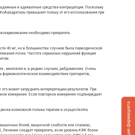
надежные и адекватные средства контрацепции. Поскольку
КоА-редуктазы превышает пользу от его использования при
 вскармливание необходимо прекратить.
сти 40 мг, но в большинстве случаев была периодической
олевания почек. Частота серьезных нарушений функции
атом.
я , миопатия и, в редких случаях, рабдомиолиз. Очень
ть фармакологическое взаимодействие препаратов,
то может затруд­нить интерпретацию результатов. При
орное измерение. Если повторное измерение подтверждает
Консультация фармацевта
е риска возможной пользы терапии и осуществлять
 мышечных болей, мышечной слабости или спазмах,
, Лечение следует прекра­тить, если уровень КФК более