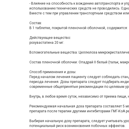
- Влияние на способность к вождению автотранспорта и 
использованию технических средств не проводились. Одна
Вместе с тем при управлении транспортным средством или
Состав:
В 1 таблетке, покрытой пленочной оболочкой, содержится:
Действующее вещество:
розувастатина 20 мг.
Вспомогательные вещества: Целлюлоза микрокристаллическа
Состав пленочной оболочки: Опадрай II белый (тальк, макр
Способ применения и дозы:
Перед началом лечения пациенту следует соблюдать стан
периода лечения. Дозы препарата следует подбирать инди
современные общепринятые рекомендации по целевым ур
Внутрь, в любое время суток, независимо от приема пищи, 
Рекомендуемая начальная доза препарата составляет 5 мг 
препарата после терапии другими ингибиторами ГМГ-КоА р
Выбирая начальную дозу препарата, следует учитывать ур
потенциальный риск возникновения побочных эффектов.