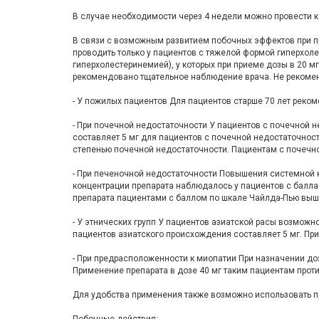
В случае необходимости через 4 недели можно провести к
В связи с возможным развитием побочных эффектов при пр
проводить только у пациентов с тяжелой формой гиперхо
гиперхолестеринемией), у которых при приеме дозы в 20 м
рекомендовано тщательное наблюдение врача. Не рекомен
- У пожилых пациентов Для пациентов старше 70 лет реком
- При почечной недостаточности У пациентов с почечной 
составляет 5 мг для пациентов с почечной недостаточнос
степенью почечной недостаточности. Пациентам с почечно
- При печеночной недостаточности Повышения системной к
концентрации препарата наблюдалось у пациентов с баллам
препарата пациентами с бал­лом по шкале Чайлда-Пью выш
- У этнических групп У пациентов азиатской расы возмож
пациентов азиатского происхождения составляет 5 мг. Пр
- При предрасположенности к миопатии При назначении до
Применение препарата в дозе 40 мг таким пациентам прот
Для удобства применения также возможно использовать пр