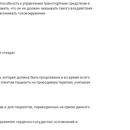
пособность к управлению транспортным сред­ством и
ть, что он не должен оказывать такого воздей­ствия.
озникать го­ловокружение .
 стеарат.
, которая должна быть продолжена и во время всего
 ответом пациента на проводимую терапию, учитывая
так и для пациентов, переведенных на прием данного
к развития сердечно-сосудистых осложнений и