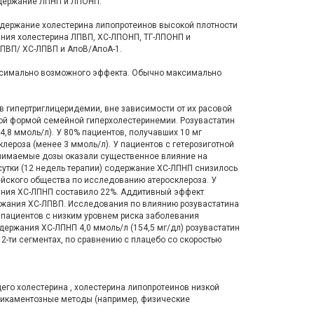
одержание ЛПНП и ЛПОНП.
содержание холестерина липопротеинов высокой плотности
ания холестерина ЛПВП, ХС-ЛПОНП, ТГ-ЛПОНП и
ЛПВП/ ХС-ЛПВП и АпоВ/АпоА-1.
максимально возможного эффекта. Обычно максимально
в гипертриглицеридемии, вне зависимости от их расовой
ной формой семейной гиперхолестеринемии. Розувастатин
4,8 ммоль/л). У 80% пациентов, получавших 10 мг
ероза (менее 3 ммоль/л). У пациентов с гетерозиготной
ринимаемые дозы оказали существенное влияние на
 сутки (12 недель терапии) содержание ХС-ЛПНП снизилось
ейского общества по исследованию атеросклероза. У
жания ХС-ЛПНП составило 22%. Аддитивный эффект
ержания ХС-ЛПВП. Исследования по влиянию розувастатина
пациентов с низким уровнем риска заболевания
ержания ХС-ЛПНП 4,0 ммоль/л (154,5 мг/дл) розувастатин
2-ти сегментах, по сравнению с плацебо со скоростью
го холестерина , холестерина липопротеинов низкой
медикаментозные методы (например, физические