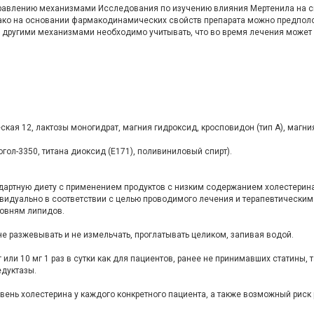
управлению механизмами Исследования по изучению влияния Мертенила на с
ко на основании фармакодинамических свойств препарата можно предположи
 другими механизмами необходимо учитывать, что во время лечения может в
я 12, лактозы моногидрат, магния гидроксид, кросповидон (тип А), магния
огол-3350, титана диоксид (Е171), поливиниловый спирт).
дартную диету с применением продуктов с низким содержанием холестерина
видуально в соответствии с целью проводимого лечения и терапевтическим
овням липидов.
не разжевывать и не измельчать, проглатывать целиком, запивая водой.
или 10 мг 1 раз в сутки как для пациентов, ранее не принимавших статины, 
едуктазы.
овень холестерина у каждого конкретного пациента, а также возможный рис