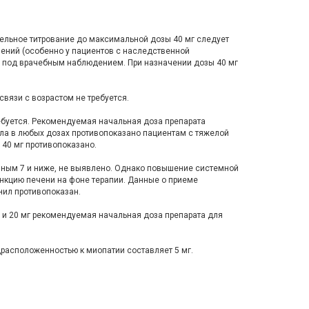
ельное титрование до максимальной дозы 40 мг следует
ений (особенно у пациентов с наследственной
ься под врачебным наблюдением. При назначении дозы 40 мг
связи с возрастом не требуется.
ребуется. Рекомендуемая начальная доза препарата
ила в любых дозах противопоказано пациентам с тяжелой
 40 мг противопоказано.
авным 7 и ниже, не выявлено. Однако повышение системной
ункцию печени на фоне терапии. Данные о приеме
нил противопоказан.
0 и 20 мг рекомендуемая начальная доза препарата для
драсположенностью к миопатии составляет 5 мг.