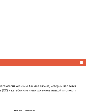
илглютарилкоэнзим А в мевалонат, который является
 (ХС) и катаболизм липопротеинов низкой плотности