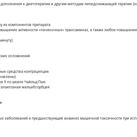
 дополнения к диетотерапии и другим методам липидснижающей терапии (нап
у из компонентов препарата.
повышение активности «печеночных» трансаминаз, а также любое повышение 
минуту).
ских осложнений.
ные средства контрацепции.
ановлены).
е 9 по шкале Чайльд-Пью.
галактозная мальабсорбция .
я:
х заболеваний и предшествующий анамнез мышечной токсичности при испол