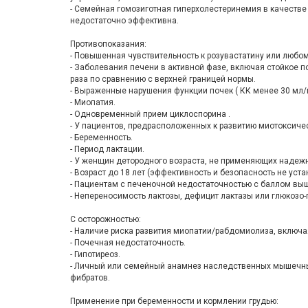
- Семейная гомозиготная гиперхолестеринемия в качестве
недостаточно эффективна.
Противопоказания:
- Повышенная чувствительность к розувастатину или любом
- Заболевания печени в активной фазе, включая стойкое 
раза по сравнению с верхней границей нормы.
- Выраженные нарушения функции почек ( КК менее 30 мл/
- Миопатия.
- Одновременный прием циклоспорина .
- У пациентов, предрасположенных к развитию миотоксиче
- Беременность.
- Период лактации.
- У женщин детородного возраста, не применяющих надеж
- Возраст до 18 лет (эффективность и безопасность не уст
- Пациентам с печеночной недостаточностью с баллом выш
- Непереносимость лактозы, дефицит лактазы или глюкозо-
С осторожностью:
- Наличие риска развития миопатии/рабдомиолиза, включа
- Почечная недостаточность.
- Гипотиреоз.
- Личный или семейный анамнез наследственных мышечны
фибратов.
Применение при беременности и кормлении грудью: