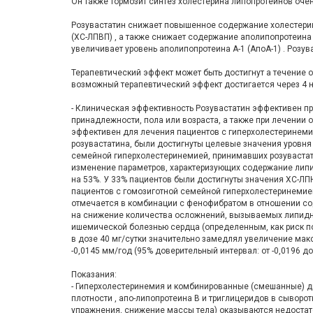
Он также тормозит синтез холестерина липопротеинов оче
Розувастатин снижает повышенное содержание холестерина
(ХС-ЛПВП) , а также снижает содержание аполипопротеина
увеличивает уровень аполипопротеина А-1 (АпоА-1) . Роз
Терапевтический эффект может быть достигнут а течение
возможный терапевтический эффект достигается через 4 
- Клиническая эффективность Розувастатин эффективен пр
принадлежности, пола или возраста, а также при лечении
эффективен для лечения пациентов с гиперхолестеринемией
розувастатина, были достигнуты целевые значения уровня
семейной гиперхолестеринемией, принимавших розувастати
изменение параметров, характеризующих содержание липидо
на 53%. У 33% пациентов были достигнуты значения ХС-Л
пациентов с гомозиготной семейной гиперхолестеринемие
отмечается в комбинации с фенофибратом в отношении сод
на снижение количества осложнений, вызываемых липидны
ишемической болезнью сердца (определенным, как риск по
в дозе 40 мг/сутки значительно замедлял увеличение мак
-0,0145 мм/год (95% доверительный интервал: от -0,0196 до -
Показания:
- Гиперхолестеринемия и комбинированные (смешанные) д
плотности , апо-липопротеина В и триглицеридов в сыворо
упражнения, снижение массы тела) оказываются недоста