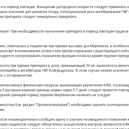
 и в период лактации. Женщинам детородного возраста следует применять 
ьшое значение для развития плода, потенциальный риск ингибирования ГМГ-
м препарата следует немедленно прекратить.
вуют. При необходимости назначения препарата в период лактации грудное
ия, отмечалась у пациентов при приеме высоких доз Мертенила, в особенно
е означает возникновения острого или прогрессирования существующего заб
ендуется контролировать показатели функции почек во время терапии препар
ности при приеме препарата в дозе, пре­вышающей 20 мг, выявлялось миалги
зетимиба и ингибиторов ГМГ-КоА-редуктазы. В этом случае нельзя исключи
ь с осто­рожностью.
интенсивных физических нагрузок, вызываю­щих увеличение КФК, поскольку э
 5 раз выше верхней границы нормы через 5-7 дней следу­ет провести повт
ерхней границей нормы) терапию Мертенилом начинать не следует.
рожностью (см. раздел "Противопоказания") необходимо оценить соотношени
ии.
сти незамедлительно сообщать вра­чу о случаях неожиданного появления
таких пациентов следует обязательно осуществлять контроль активности КФК