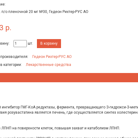
ие:
. п/о пленочной 20 мг №30, Гедеон Рихтер-РУС АО
3 р.
рзину:
шт.
В корзину
 производителя:
Гедеон Рихтер-РУС АО
 в категории:
Лекарственные средства
 ингибитор ГМГ-КоА редуктазы, фермента, превращающего З-гидрокси-З-мет
я розувастатина является печень, где осуществляется синтез холестерина
 ЛПНП на поверхности клеток, повышая захват и катаболизм ЛПНП.