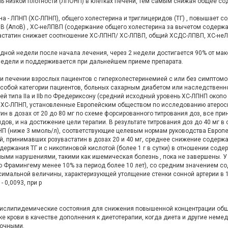
нь низкой плотности (ЛПОНП) в клетках печени, тем самым снижая общее с
 - ЛПНП (ХС-ЛПНП), общего холестерина и триглицеридов (ТГ) , повышает 
 В (АпоВ) , ХС-неЛПВП (содержание общего холестерина за вычетом содерж
увастатин снижает соотношение ХС-ЛПНП/ ХС-ЛПВП, общий ХСДС-ЛПВП, ХС-не
 одной недели после начала лечения, через 2 недели достигается 90% от 
недели и поддерживается при дальнейшем приеме препарата.
и печении взрослых пациентов с гиперхолестеринемией с или без симптомо
 особой категории пациентов, больных сахарным диабетом или наследствен
 типа IIа и IIb по Фредериксону (сред­ний исходный уровень ХС-ЛПНП окопо 
 ХС-ЛПНП, установленные Европейским обществом по исследованию атероскл
н в дозах от 20 до 80 мг по схеме форсированного титрования доз, все п
в, и на достижение цели терапии. В результате титрования доз до 40 мг в
ПНП (ниже 3 ммоль/л), соответствующие целевым нормам руководства Европ
й, принимавших розувастатин в дозах 20 и 40 мг, среднее снижение содер
ержания ТГ и с никотиновой кислотой (более 1 г в сутки) в отношении сод
ми нарушениями, такими как ишемическая болезнь , пока не завершены. У 
 Фрамингему менее 10% за период более 10 лет), со средним значением сод
симальной величины, характеризующей утолщение стенки сонной артерии в 1
 0,0093, при р
ислипидемические состояния для снижения повышенной концентрации обще
тке крови в качестве дополнения к диетотерапии, когда диета и другие не
точными.