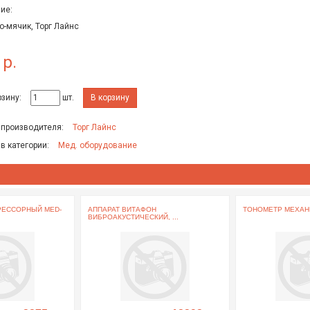
ие:
-мячик, Торг Лайнс
 р.
рзину:
шт.
В корзину
 производителя:
Торг Лайнс
 в категории:
Мед. оборудование
РЕССОРНЫЙ MED-
АППАРАТ ВИТАФОН
ТОНОМЕТР МЕХАНИ
ВИБРОАКУСТИЧЕСКИЙ, ...