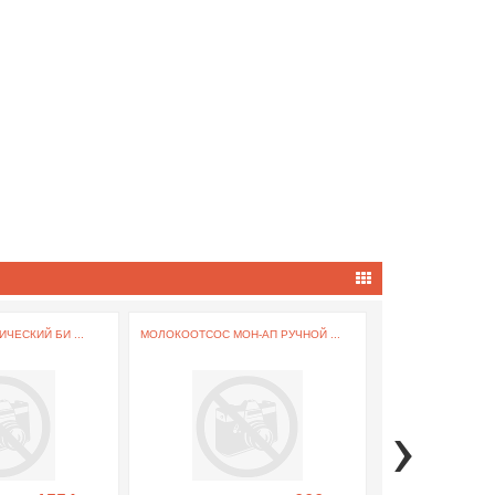
ЧЕСКИЙ БИ ...
МОЛОКООТСОС МОН-АП РУЧНОЙ ...
ТОНОМЕТР МЕХАНИ
›