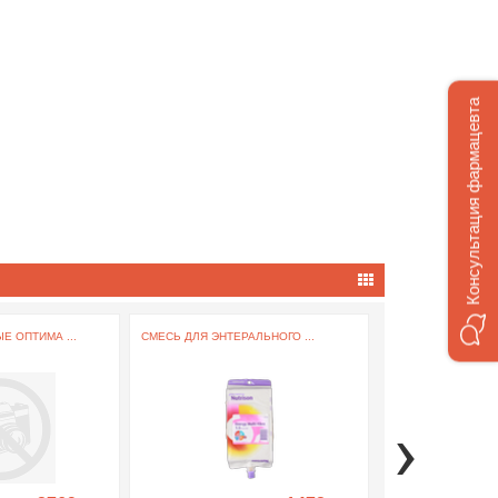
Консультация фармацевта
Е ОПТИМА ...
СМЕСЬ ДЛЯ ЭНТЕРАЛЬНОГО ...
ЧУЛКИ АНТИВАРИ
ЭРГОФОРМА ...
›