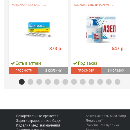
.
КОДЕЛАК НЕО ТАБЛ. ...
АЗЕЛИК ГЕЛЬ Д/НАРУЖН. ...
373 р.
547 р.
Есть в аптеке
Под заказ
ПРОСМОТР
В КОРЗИНУ
ПРОСМОТР
В КОРЗИНУ
Лекарственные средства
Аптечная сеть
ООО "Мир
Зарегистрированные бады
Лекарств"
,
Изделия мед. назначения
Россия, Республика
Татарстан,